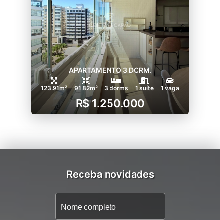
APARTAMENTO 3 DORM.
123.91m²
91.82m²
3 dorms
1 suíte
1 vaga
R$ 1.250.000
Receba novidades