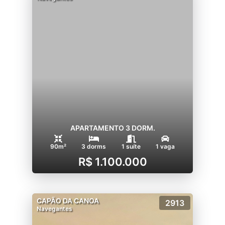
APARTAMENTO 3 DORM.
90m²
3 dorms
1 suíte
1 vaga
R$ 1.100.000
CAPÃO DA CANOA
2913
Navegantes