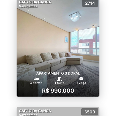
CAPÃO DA CANOA
2714
Navegantes
APARTAMENTO 3 DORM.
3 dorms
1 suíte
1 vaga
R$ 990.000
CAPÃO DA CANOA
6503
Navegantes