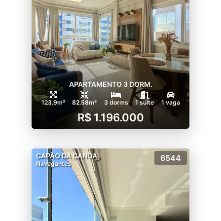
APARTAMENTO 3 DORM.
123.9m²
82.58m²
3 dorms
1 suíte
1 vaga
R$ 1.196.000
CAPÃO DA CANOA
6544
Navegantes