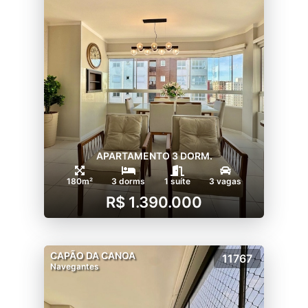
APARTAMENTO 3 DORM.
180m²
3 dorms
1 suíte
3 vagas
R$ 1.390.000
CAPÃO DA CANOA
11767
Navegantes