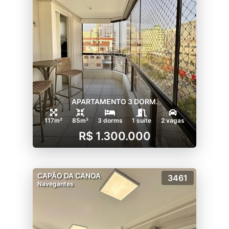
APARTAMENTO 3 DORM.
117m²
85m²
3 dorms
1 suíte
2 vagas
R$ 1.300.000
CAPÃO DA CANOA
3461
Navegantes