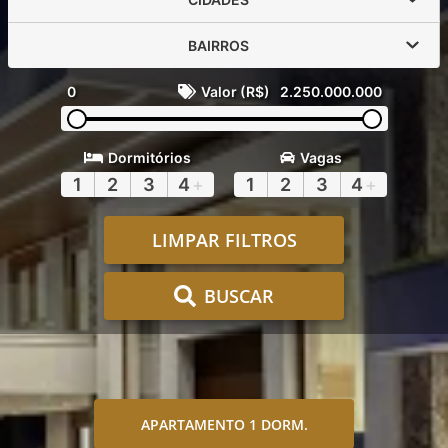
BAIRROS
0
Valor (R$)
2.250.000.000
Dormitórios
Vagas
1
2
3
4
+
1
2
3
4
+
LIMPAR FILTROS
BUSCAR
APARTAMENTO 1 DORM.