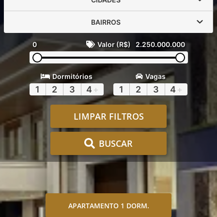
BAIRROS
0
Valor (R$)
2.250.000.000
Dormitórios
Vagas
1
2
3
4
+
1
2
3
4
+
LIMPAR FILTROS
BUSCAR
APARTAMENTO 1 DORM.