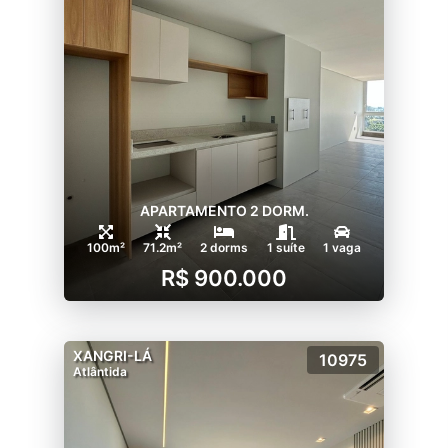
APARTAMENTO 2 DORM.
100m²
71.2m²
2 dorms
1 suíte
1 vaga
R$ 900.000
XANGRI-LÁ
10975
Atlântida