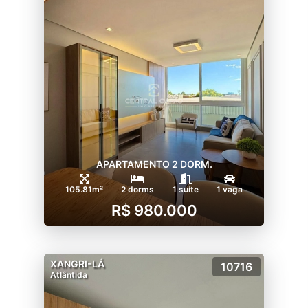
APARTAMENTO 2 DORM.
105.81m²
2 dorms
1 suíte
1 vaga
R$ 980.000
XANGRI-LÁ
10716
Atlântida