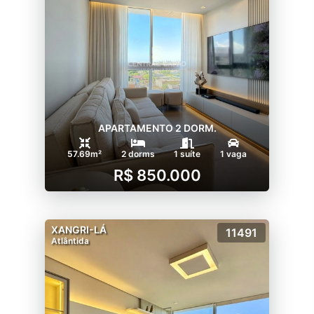
APARTAMENTO 2 DORM.
57.69m²
2 dorms
1 suíte
1 vaga
R$ 850.000
XANGRI-LÁ
11491
Atlântida