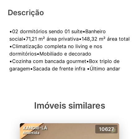
Descrição
▪️02 dormitórios sendo 01 suíte▪️Banheiro
social▪️71,21 m² área privativa▪️⁠148,32 m² área total
▪️⁠Climatização completa no living e nos
dormitórios▪️⁠Mobiliado e decorado
▪️⁠Cozinha com bancada gourmet▪️⁠Box triplo de
Imóveis similares
XANGRI-LÁ
10627
Atlântida