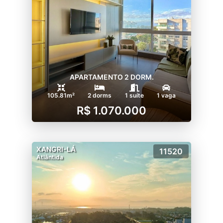
APARTAMENTO 2 DORM.
105.81m²
2 dorms
1 suíte
1 vaga
R$ 1.070.000
XANGRI-LÁ
11520
Atlântida