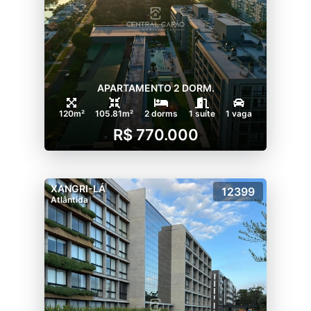
APARTAMENTO 2 DORM.
120m²
105.81m²
2 dorms
1 suíte
1 vaga
R$ 770.000
XANGRI-LÁ
12399
Atlântida