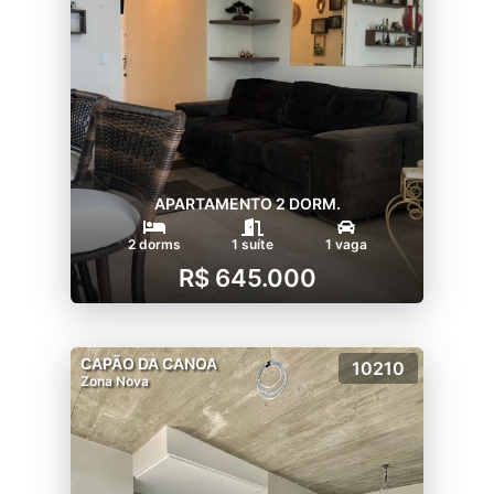
APARTAMENTO 2 DORM.
2 dorms
1 suíte
1 vaga
R$ 645.000
CAPÃO DA CANOA
10210
Zona Nova