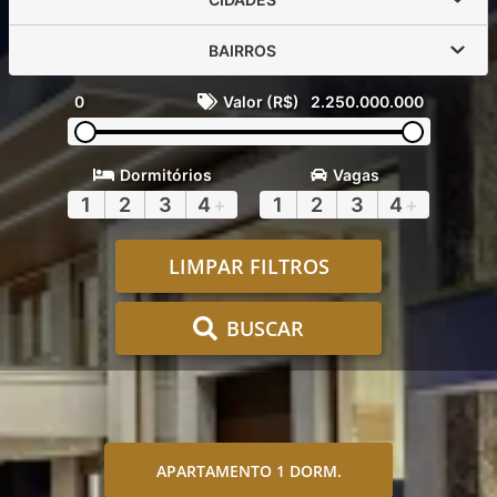
BAIRROS
0
Valor (R$)
2.250.000.000
Dormitórios
Vagas
1
2
3
4
+
1
2
3
4
+
LIMPAR FILTROS
BUSCAR
APARTAMENTO 1 DORM.