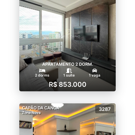
APARTAMENTO 2 DORM.
2 dorms
1 suíte
1 vaga
R$ 853.000
CAPÃO DA CANOA
3287
Zona Nova