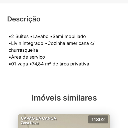
Descrição
▪️2 Suítes ▪️Lavabo ▪️Semi mobiliado
▪️Livin integrado ▪️Cozinha americana c/
churrasqueira
▪️Área de serviço
Imóveis similares
CAPÃO DA CANOA
11302
Zona Nova