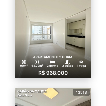
APARTAMENTO 2 DORM.
90m²
68.72m²
2 dorms
2 suítes
1 vaga
R$ 968.000
CAPÃO DA CANOA
13518
Zona Nova