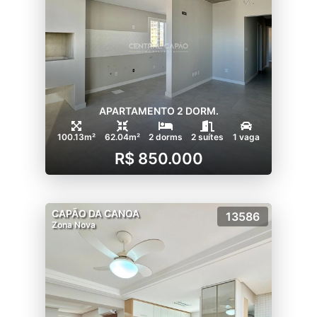
APARTAMENTO 2 DORM.
100.13m²
62.04m²
2 dorms
2 suítes
1 vaga
R$ 850.000
CAPÃO DA CANOA
13586
Zona Nova