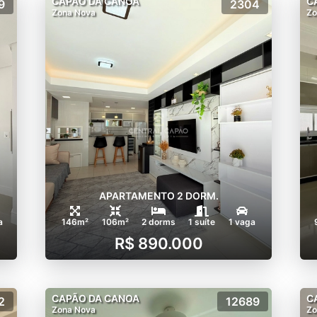
CAPÃO DA CANOA
C
9
2304
Zona Nova
Zo
APARTAMENTO 2 DORM.
a
146m²
106m²
2 dorms
1 suíte
1 vaga
R$ 890.000
CAPÃO DA CANOA
C
2
12689
Zona Nova
Zo