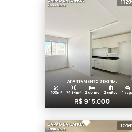
CAPÃO DA CANOA
1129
Zona Nova
APARTAMENTO 2 DORM.
100m²
74.84m²
2 dorms
2 suítes
1 vag
R$ 915.000
CAPÃO DA CANOA
1016
Zona Nova