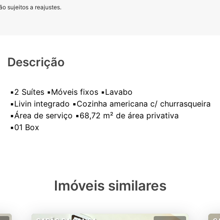
o sujeitos a reajustes.
Descrição
▪️2 Suítes ▪️Móveis fixos ▪️Lavabo
▪️Livin integrado ▪️Cozinha americana c/ churrasqueira
▪️Área de serviço ▪️68,72 m² de área privativa
Imóveis similares