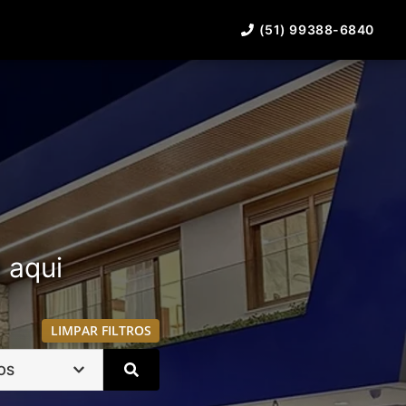
(51) 99388-6840
á aqui
LIMPAR FILTROS
OS