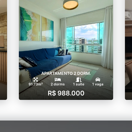
APARTAMENTO 2 DORM.
91.73m²
2 dorms
1 suíte
1 vaga
R$ 988.000