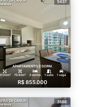
APÃO DA CANOA
5437
na Nova
APARTAMENTO 2 DORM.
97.55m²
70.92m²
2 dorms
1 suíte
1 vaga
R$ 855.000
APÃO DA CANOA
3586
na Nova