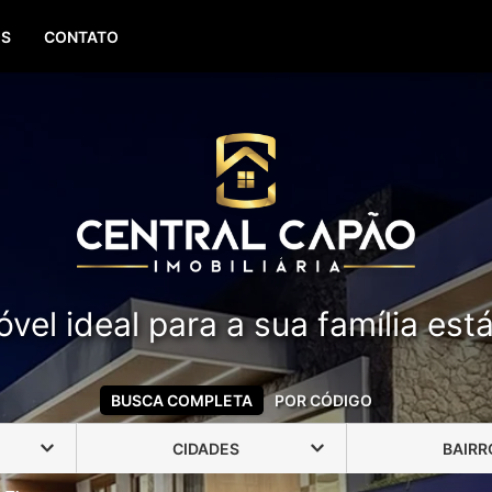
(51) 99388-6840
OS
CONTATO
vel ideal para a sua família est
BUSCA COMPLETA
POR CÓDIGO
CIDADES
BAIRR