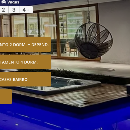
Vagas
2
3
4
+
TO 2 DORM. + DEPEND.
TAMENTO 4 DORM.
CASAS BAIRRO