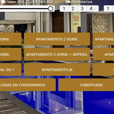
Valor (R$)
2.250.000.000
Dormitórios
1
2
3
4
+
1
DORM.
APARTAMENTO 2 DORM.
APARTAMEN
DORM.
APARTAMENTO 3 DORM. + DEPEND.
APAR
M. OU +
APARTAMENTO JK
CASAS EM CONDOMÍNIOS
COBERTURAS