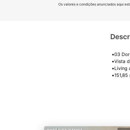
Os valores e condições anunciados aqui estã
Descr
▪️03 Dor
▪️Vista 
▪️Living