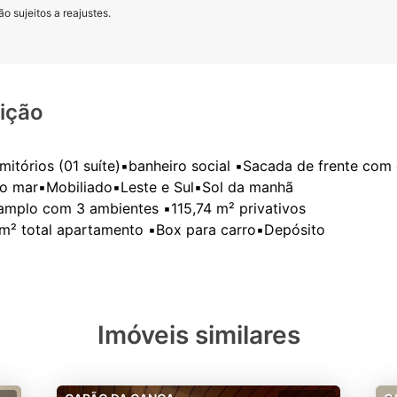
o sujeitos a reajustes.
ição
mitórios (01 suíte)▪️banheiro social ▪️Sacada de frente co
do mar▪️Mobiliado▪️Leste e Sul▪️Sol da manhã
 amplo com 3 ambientes ▪️115,74 m² privativos
Imóveis similares