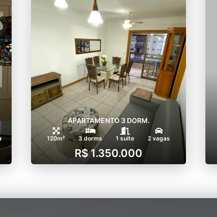
APARTAMENTO 3 DORM.
a
120m²
3 dorms
1 suíte
2 vagas
R$ 1.350.000