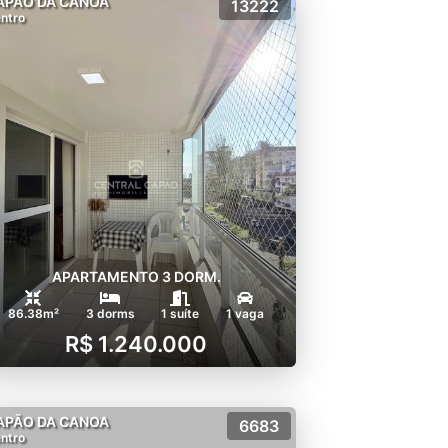
APÃO DA CANOA
13222
ntro
APARTAMENTO 3 DORM.
86.38m²
3 dorms
1 suíte
1 vaga
R$ 1.240.000
APÃO DA CANOA
6683
ntro