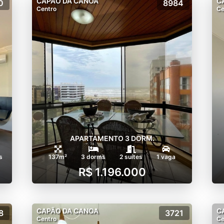
CAPÃO DA CANOA
C
0
8984
Centro
Ce
APARTAMENTO 3 DORM.
s
137m²
3 dorms
2 suítes
1 vaga
R$ 1.196.000
CAPÃO DA CANOA
C
8
3721
Centro
Ce