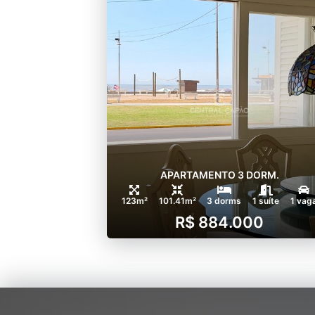
APARTAMENTO 3 DORM.
123m²
101.41m²
3 dorms
1 suíte
1 vag
R$ 884.000