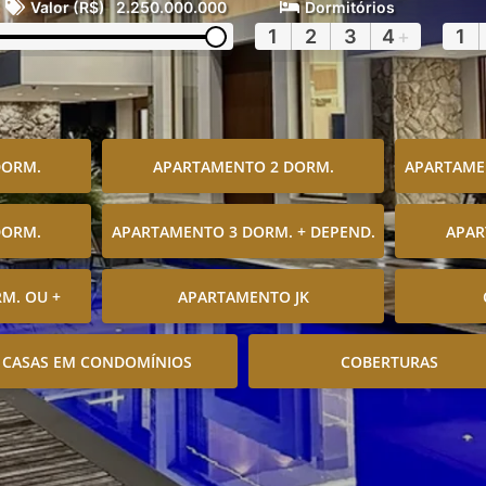
Valor (R$)
2.250.000.000
Dormitórios
1
2
3
4
+
1
DORM.
APARTAMENTO 2 DORM.
APARTAMEN
DORM.
APARTAMENTO 3 DORM. + DEPEND.
APAR
M. OU +
APARTAMENTO JK
CASAS EM CONDOMÍNIOS
COBERTURAS