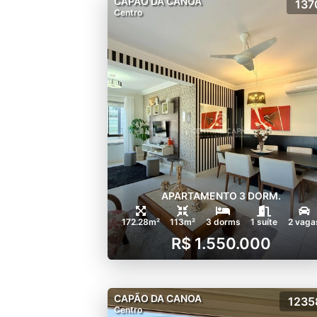
CAPÃO DA CANOA
137
Centro
APARTAMENTO 3 DORM.
172.28m²
113m²
3 dorms
1 suíte
2 vaga
R$ 1.550.000
CAPÃO DA CANOA
1235
Centro