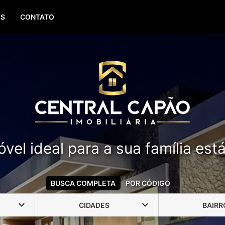
(51) 99388-6840
OS
CONTATO
vel ideal para a sua família est
BUSCA COMPLETA
POR CÓDIGO
CIDADES
BAIRR