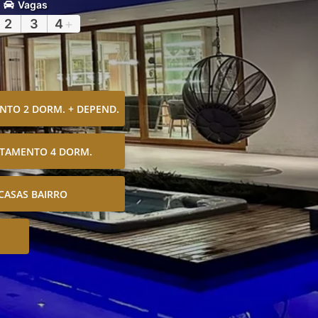
Vagas
2
3
4
+
TO 2 DORM. + DEPEND.
TAMENTO 4 DORM.
CASAS BAIRRO