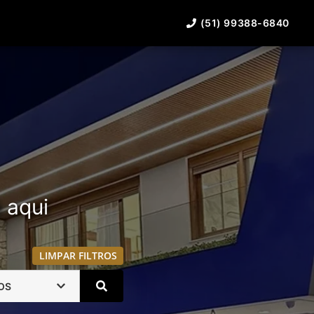
(51) 99388-6840
á aqui
LIMPAR FILTROS
OS