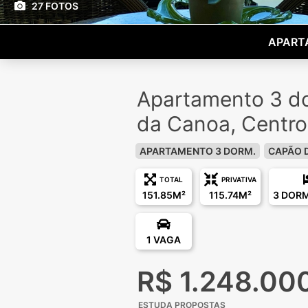
27 FOTOS
APART
Apartamento 3 d
da Canoa, Centro
APARTAMENTO 3 DORM.
CAPÃO 
TOTAL
PRIVATIVA
151.85M²
115.74M²
3 DOR
1 VAGA
R$ 1.248.00
ESTUDA PROPOSTAS