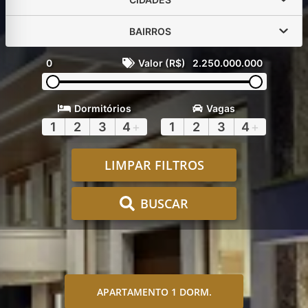
BAIRROS
0
Valor (R$)
2.250.000.000
Dormitórios
Vagas
1
2
3
4
+
1
2
3
4
+
LIMPAR FILTROS
BUSCAR
APARTAMENTO 1 DORM.