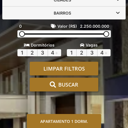
BAIRROS
0
Valor (R$)
2.250.000.000
Dormitórios
Vagas
1
2
3
4
+
1
2
3
4
+
LIMPAR FILTROS
BUSCAR
APARTAMENTO 1 DORM.