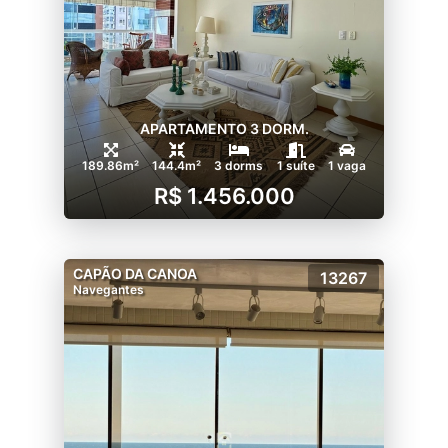
APARTAMENTO 3 DORM.
189.86m²
144.4m²
3 dorms
1 suíte
1 vaga
R$ 1.456.000
CAPÃO DA CANOA
13267
Navegantes