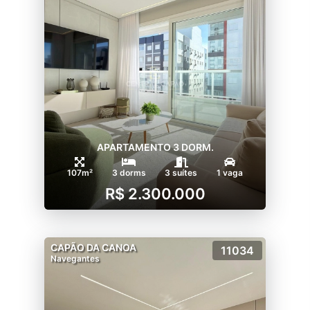
APARTAMENTO 3 DORM.
107m²
3 dorms
3 suítes
1 vaga
R$ 2.300.000
CAPÃO DA CANOA
11034
Navegantes