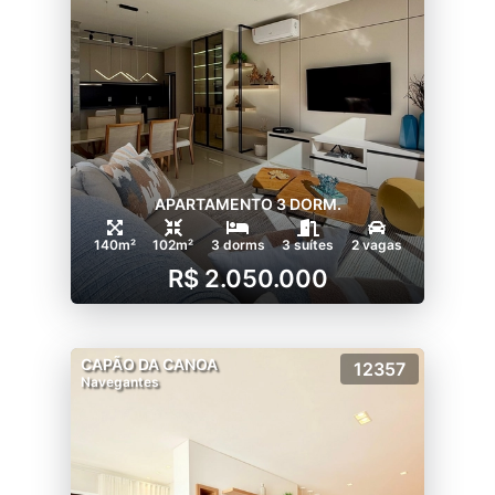
APARTAMENTO 3 DORM.
140m²
102m²
3 dorms
3 suítes
2 vagas
R$ 2.050.000
CAPÃO DA CANOA
12357
Navegantes