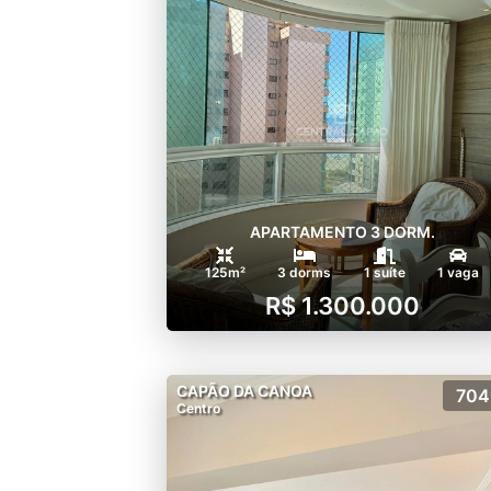
APARTAMENTO 3 DORM.
125m²
3 dorms
1 suíte
1 vaga
R$ 1.300.000
CAPÃO DA CANOA
704
Centro