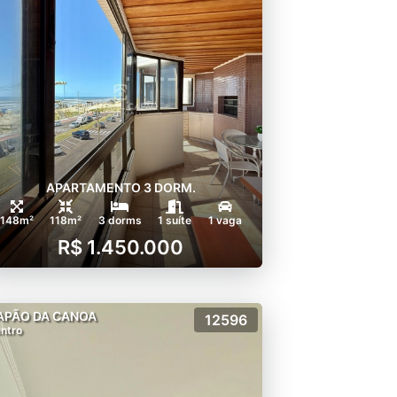
APARTAMENTO 3 DORM.
148m²
118m²
3 dorms
1 suíte
1 vaga
R$ 1.450.000
APÃO DA CANOA
12596
ntro