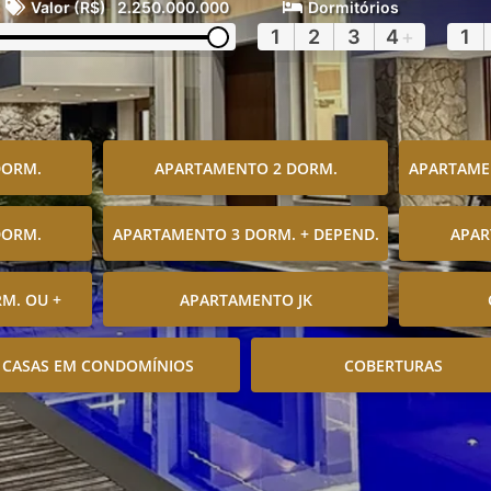
Valor (R$)
2.250.000.000
Dormitórios
1
2
3
4
+
1
DORM.
APARTAMENTO 2 DORM.
APARTAMEN
DORM.
APARTAMENTO 3 DORM. + DEPEND.
APAR
M. OU +
APARTAMENTO JK
CASAS EM CONDOMÍNIOS
COBERTURAS