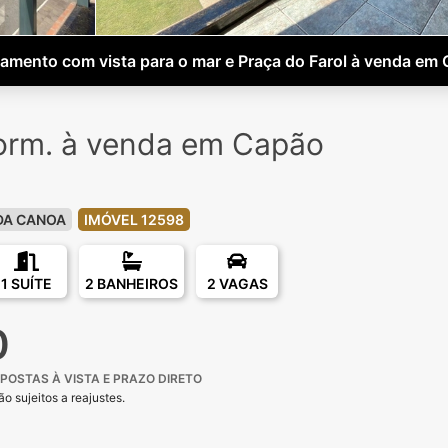
amento com vista para o mar e Praça do Farol à venda em
orm. à venda em Capão
DA CANOA
IMÓVEL 12598
1 SUÍTE
2 BANHEIROS
2 VAGAS
0
POSTAS À VISTA E PRAZO DIRETO
o sujeitos a reajustes.