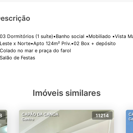
escrição
️03 Dormitórios (1 suíte)▪️Banho social ▪️Mobiliado ▪️Vista M
️Leste x Norte▪️Apto 124m² Priv.▪️02 Box + depósito
️Colado no mar e praça do farol
Imóveis similares
CAPÃO DA CANOA
C
8
11214
Centro
Ce