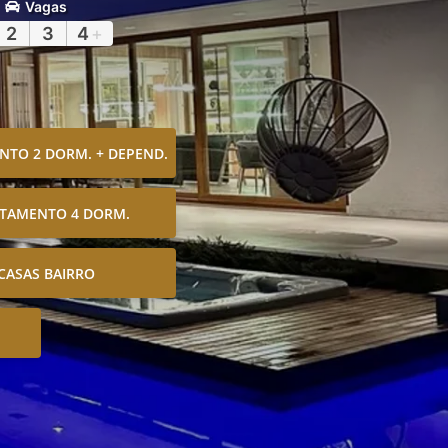
Vagas
2
3
4
+
TO 2 DORM. + DEPEND.
TAMENTO 4 DORM.
CASAS BAIRRO