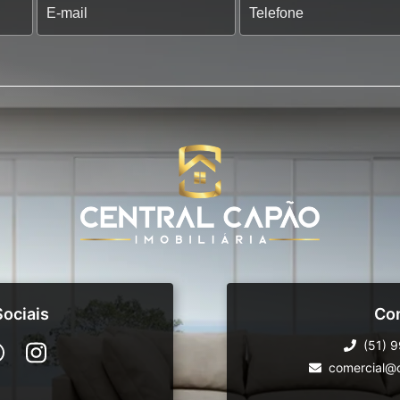
ociais
Co
(51) 
comercial@