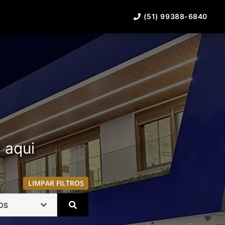
(51) 99388-6840
á aqui
LIMPAR FILTROS
OS