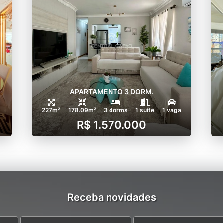
APARTAMENTO 3 DORM.
227m²
178.09m²
3 dorms
1 suíte
1 vaga
R$ 1.570.000
Receba novidades