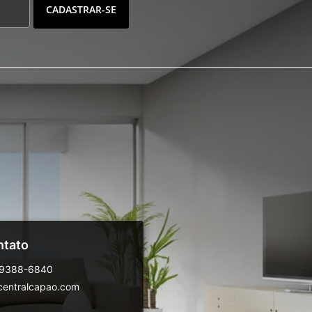
CADASTRAR-SE
ntato
99388-6840
centralcapao.com