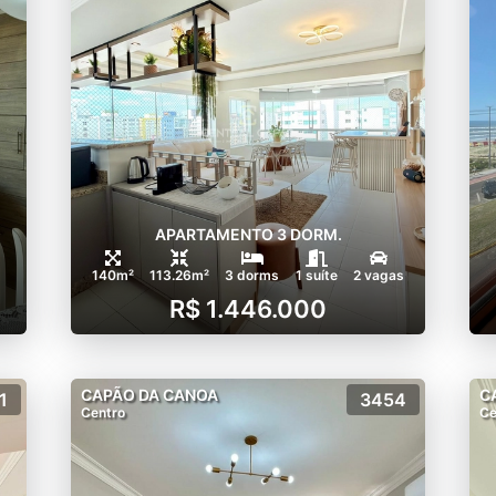
APARTAMENTO 3 DORM.
140m²
113.26m²
3 dorms
1 suíte
2 vagas
R$ 1.446.000
CAPÃO DA CANOA
C
1
3454
Centro
Ce