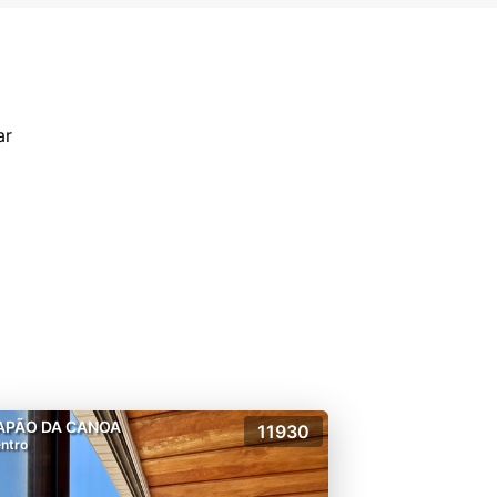
ar
APÃO DA CANOA
11930
ntro