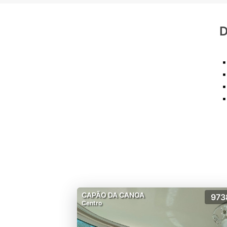
D
▪
▪
▪
CAPÃO DA CANOA
973
Centro