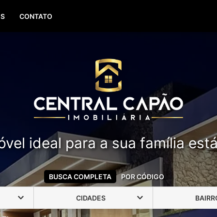
(51) 99388-6840
OS
CONTATO
vel ideal para a sua família est
BUSCA COMPLETA
POR CÓDIGO
CIDADES
BAIRR