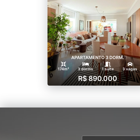
APARTAMENTO 3 DORM.
174m²
3 dorms
1 suíte
3 vagas
R$ 890.000