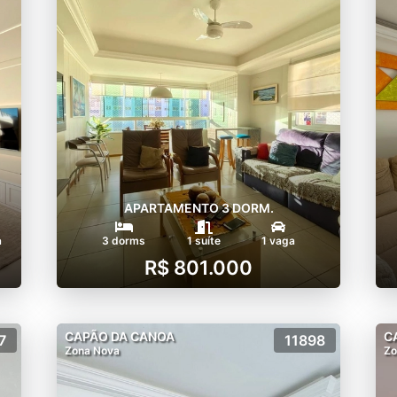
APARTAMENTO 3 DORM.
a
3 dorms
1 suíte
1 vaga
R$ 801.000
CAPÃO DA CANOA
C
7
11898
Zona Nova
Zo