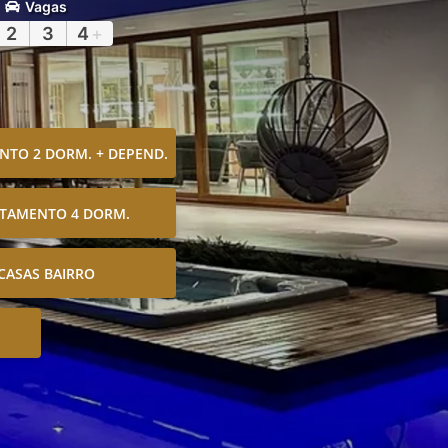
Vagas
2
3
4
+
TO 2 DORM. + DEPEND.
TAMENTO 4 DORM.
CASAS BAIRRO