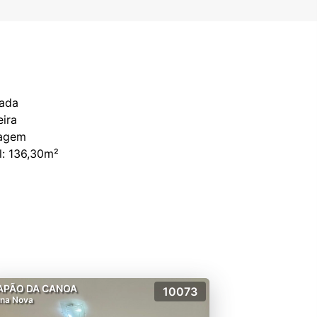
rada
eira
aragem
APÃO DA CANOA
10073
na Nova