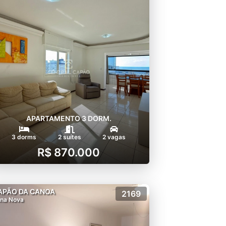
APARTAMENTO 3 DORM.
3 dorms
2 suítes
2 vagas
R$ 870.000
APÃO DA CANOA
2169
na Nova