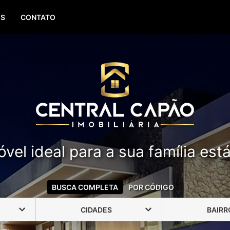
(51) 99388-6840
OS
CONTATO
vel ideal para a sua família est
BUSCA COMPLETA
POR CÓDIGO
CIDADES
BAIRR