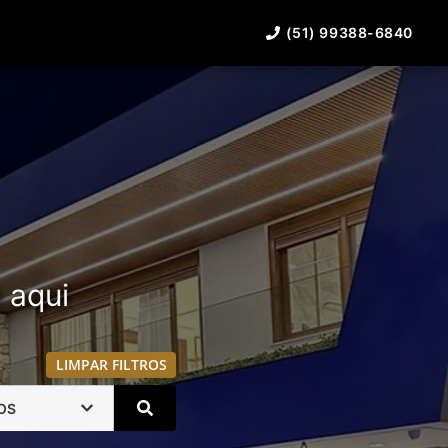
(51) 99388-6840
á aqui
LIMPAR FILTROS
OS