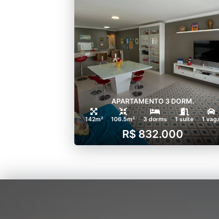
APARTAMENTO 3 DORM.
142m²
106.5m²
3 dorms
1 suíte
1 vag
R$ 832.000