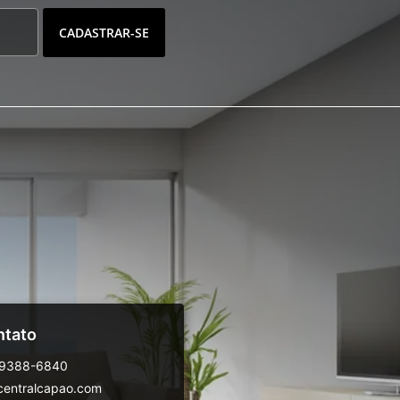
CADASTRAR-SE
ntato
99388-6840
centralcapao.com