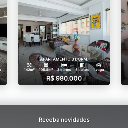
APARTAMENTO 3 DORM.
a
142m²
105.8m²
3 dorms
3 suítes
1 vaga
R$ 980.000
Receba novidades