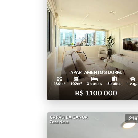
APARTAMENTO 3 DORM.
130m²
102m²
3 dorms
3 suítes
1 vag
R$ 1.100.000
CAPÃO DA CANOA
216
Zona Nova