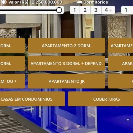
Valor (R$)
2.250.000.000
Dormitórios
1
2
3
4
+
1
DORM.
APARTAMENTO 2 DORM.
APARTAMEN
DORM.
APARTAMENTO 3 DORM. + DEPEND.
APAR
M. OU +
APARTAMENTO JK
CASAS EM CONDOMÍNIOS
COBERTURAS