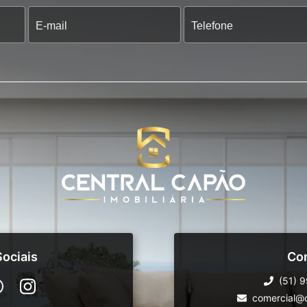
ociais
Co
(51) 
comercial@