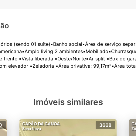
ção
tórios (sendo 01 suíte)▪️Banho social▪️Área de serviço sepa
americana▪️Amplo living 2 ambientes▪️Mobiliado▪️Churrasqu
 frente ▪️Vista liberada ▪️⁠Oeste/Norte▪️⁠Ar split ▪️⁠Box de g
Imóveis similares
CAPÃO DA CANOA
C
0
3668
Zona Nova
Zo