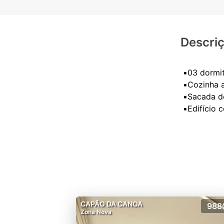
Descri
▪️03 dormi
▪️Cozinha 
▪️Sacada de
CAPÃO DA CANOA
988
Zona Nova