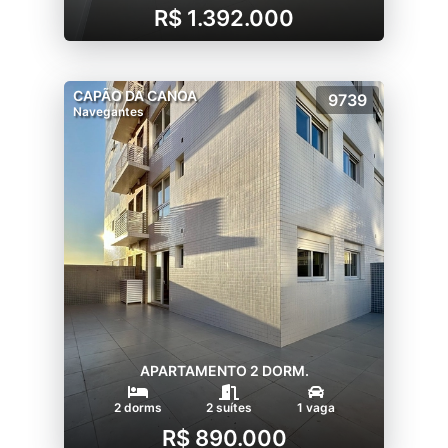
R$ 1.392.000
CAPÃO DA CANOA
9739
Navegantes
APARTAMENTO 2 DORM.
2 dorms
2 suítes
1 vaga
R$ 890.000