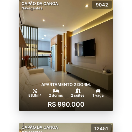
CAPÃO DA CANOA
9042
Navegantes
APARTAMENTO 2 DORM.
88.8m²
2 dorms
2 suítes
1 vaga
R$ 990.000
CAPÃO DA CANOA
12451
Navegantes