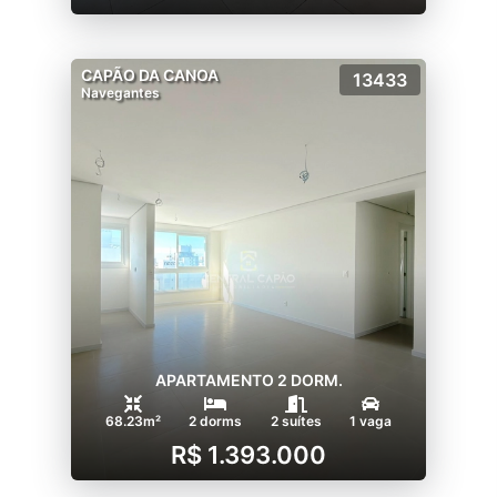
CAPÃO DA CANOA
13433
Navegantes
APARTAMENTO 2 DORM.
68.23m²
2 dorms
2 suítes
1 vaga
R$ 1.393.000