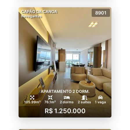
CAPÃO DA CANOA
8901
Navegantes
APARTAMENTO 2 DORM.
105.99m²
76.1m²
2 dorms
2 suítes
1 vaga
R$ 1.250.000