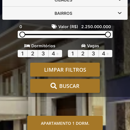
BAIRROS
0
Valor (R$)
2.250.000.000
Dormitórios
Vagas
1
2
3
4
+
1
2
3
4
+
LIMPAR FILTROS
BUSCAR
APARTAMENTO 1 DORM.