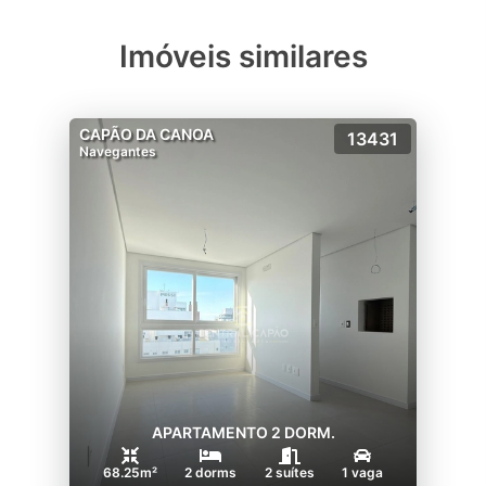
Imóveis similares
CAPÃO DA CANOA
13431
Navegantes
APARTAMENTO 2 DORM.
68.25m²
2 dorms
2 suítes
1 vaga