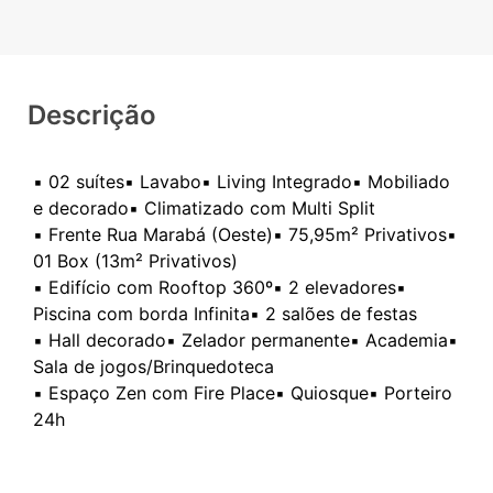
Descrição
▪️ 02 suítes▪️ Lavabo▪️ Living Integrado▪️ Mobiliado
e decorado▪️ Climatizado com Multi Split
▪️ Frente Rua Marabá (Oeste)▪️ 75,95m² Privativos▪️
01 Box (13m² Privativos)
▪️ Edifício com Rooftop 360º▪️ 2 elevadores▪️
Piscina com borda Infinita▪️ 2 salões de festas
▪️ Hall decorado▪️ Zelador permanente▪️ Academia▪️
Sala de jogos/Brinquedoteca
▪️ Espaço Zen com Fire Place▪️ Quiosque▪️ Porteiro