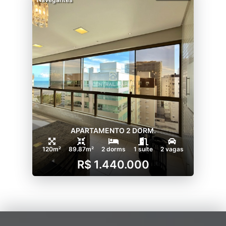
APARTAMENTO 2 DORM.
120m²
89.87m²
2 dorms
1 suíte
2 vagas
R$ 1.440.000