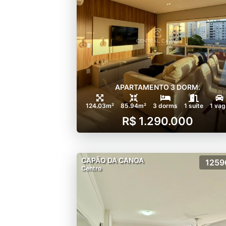
APARTAMENTO 3 DORM.
124.03m²
85.94m²
3 dorms
1 suíte
1 vag
R$ 1.290.000
CAPÃO DA CANOA
1259
Centro