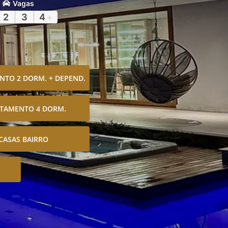
Vagas
2
3
4
+
TO 2 DORM. + DEPEND.
TAMENTO 4 DORM.
CASAS BAIRRO