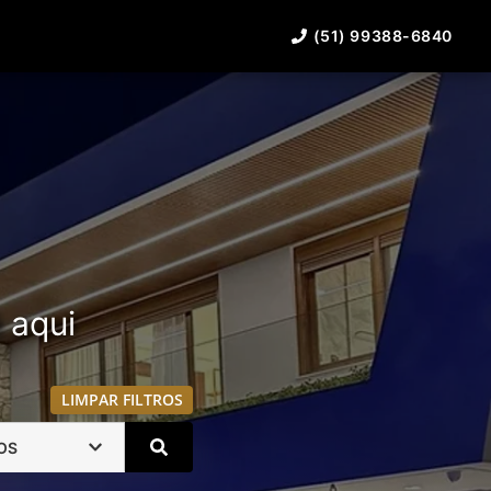
(51) 99388-6840
á aqui
LIMPAR FILTROS
OS