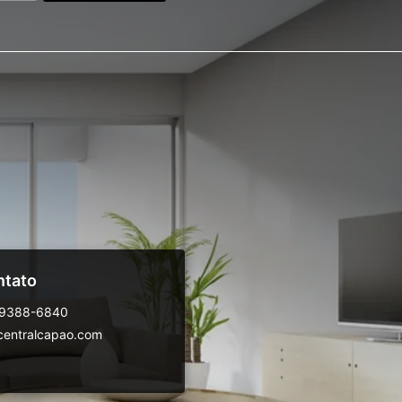
ntato
99388-6840
centralcapao.com