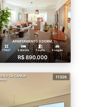
APARTAMENTO 3 DORM.
174m²
3 dorms
1 suíte
3 vagas
R$ 890.000
APÃO DA CANOA
11326
ntro