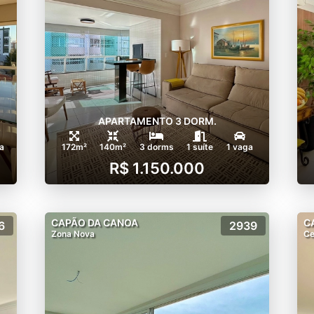
APARTAMENTO 3 DORM.
a
172m²
140m²
3 dorms
1 suíte
1 vaga
R$ 1.150.000
CAPÃO DA CANOA
C
6
2939
Zona Nova
Ce