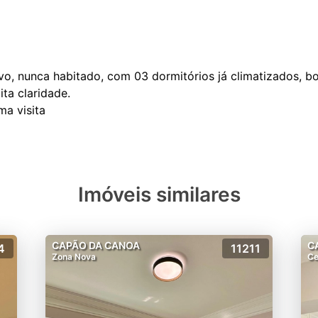
o, nunca habitado, com 03 dormitórios já climatizados, bo
ta claridade.
Imóveis similares
CAPÃO DA CANOA
C
4
11211
Zona Nova
Ce