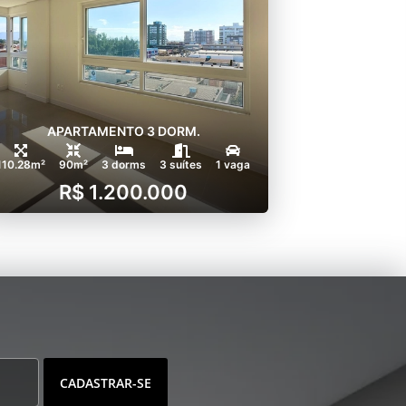
APARTAMENTO 3 DORM.
110.28m²
90m²
3 dorms
3 suítes
1 vaga
R$ 1.200.000
CADASTRAR-SE