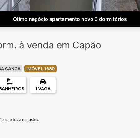
Otimo negócio apartamento novo 3 dormitórios
orm. à venda em Capão
DA CANOA
IMÓVEL 1680
 BANHEIROS
1 VAGA
o sujeitos a reajustes.