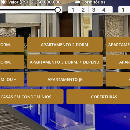
Valor (R$)
2.250.000.000
Dormitórios
1
2
3
4
+
1
DORM.
APARTAMENTO 2 DORM.
APARTAMEN
DORM.
APARTAMENTO 3 DORM. + DEPEND.
APAR
M. OU +
APARTAMENTO JK
CASAS EM CONDOMÍNIOS
COBERTURAS