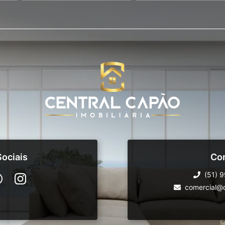
ociais
Co
(51) 
comercial@