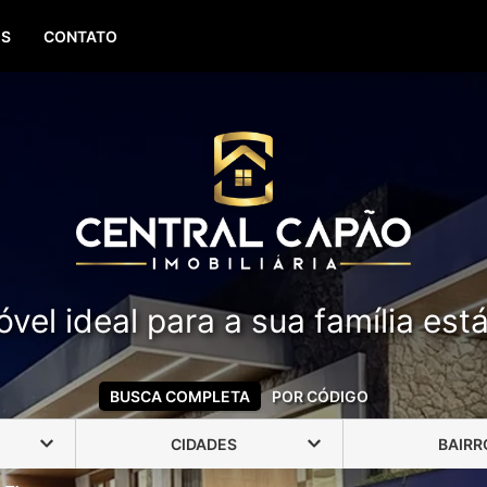
(51) 99388-6840
OS
CONTATO
vel ideal para a sua família est
BUSCA COMPLETA
POR CÓDIGO
CIDADES
BAIRR