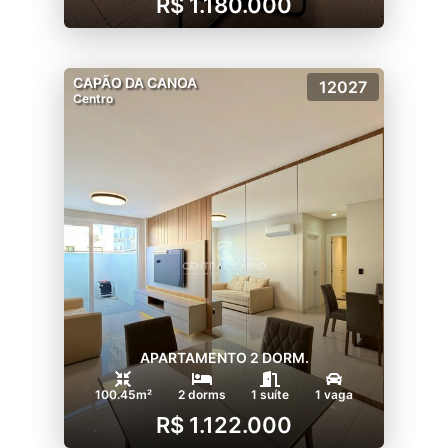
R$ 1.180.000
CAPÃO DA CANOA
12027
Centro
APARTAMENTO 2 DORM.
100.45m²
2 dorms
1 suíte
1 vaga
R$ 1.122.000