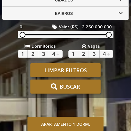
BAIRROS
0
Valor (R$)
2.250.000.000
Dormitórios
Vagas
1
2
3
4
+
1
2
3
4
+
LIMPAR FILTROS
BUSCAR
APARTAMENTO 1 DORM.