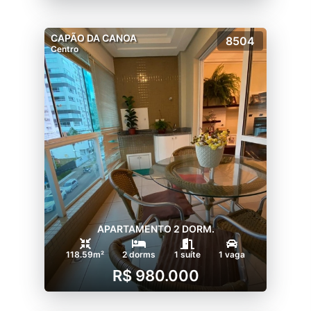
CAPÃO DA CANOA
8504
Centro
APARTAMENTO 2 DORM.
118.59m²
2 dorms
1 suíte
1 vaga
R$ 980.000