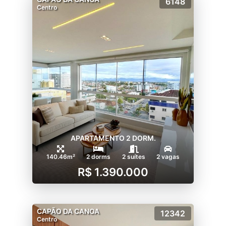
6148
Centro
APARTAMENTO 2 DORM.
140.46m²
2 dorms
2 suítes
2 vagas
R$ 1.390.000
CAPÃO DA CANOA
12342
Centro