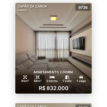
CAPÃO DA CANOA
9736
Centro
APARTAMENTO 2 DORM.
95m²
68m²
2 dorms
1 suíte
1 vaga
R$ 832.000
CAPÃO DA CANOA