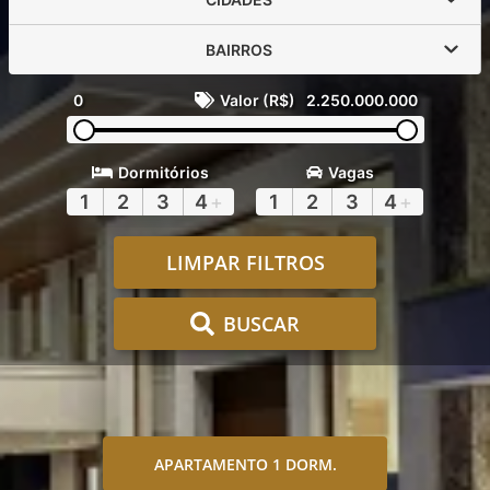
BAIRROS
0
Valor (R$)
2.250.000.000
Dormitórios
Vagas
1
2
3
4
+
1
2
3
4
+
LIMPAR FILTROS
BUSCAR
APARTAMENTO 1 DORM.