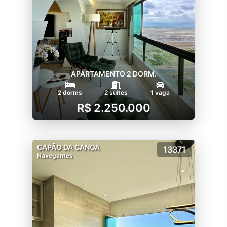
APARTAMENTO 2 DORM.
2 dorms
2 suítes
1 vaga
R$ 2.250.000
CAPÃO DA CANOA
13371
Navegantes