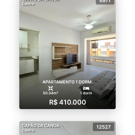
6971
Centro
APARTAMENTO 1 DORM.
50.34m²
1 dorm
R$ 410.000
CAPÃO DA CANOA
12527
Centro