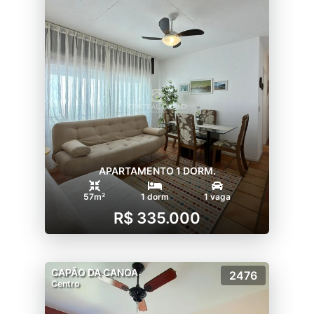
APARTAMENTO 1 DORM.
57m²
1 dorm
1 vaga
R$ 335.000
CAPÃO DA CANOA
2476
Centro