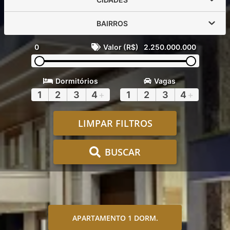
BAIRROS
0
Valor (R$)
2.250.000.000
Dormitórios
Vagas
1
2
3
4
+
1
2
3
4
+
LIMPAR FILTROS
BUSCAR
APARTAMENTO 1 DORM.