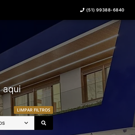
(51) 99388-6840
á aqui
LIMPAR FILTROS
OS