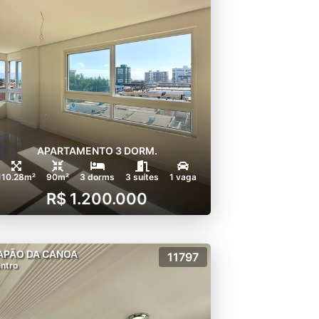
APARTAMENTO 3 DORM.
110.28m²
90m²
3 dorms
3 suítes
1 vaga
R$ 1.200.000
APÃO DA CANOA
11797
ntro