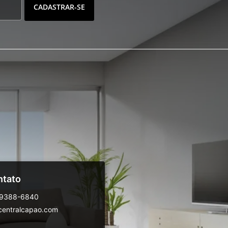
CADASTRAR-SE
ntato
99388-6840
centralcapao.com