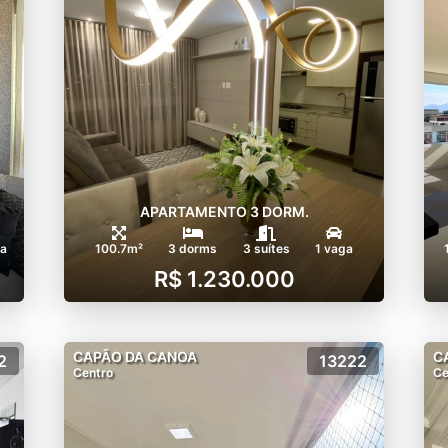
APARTAMENTO 3 DORM.
ga
100.7m²
3 dorms
3 suítes
1 vaga
R$ 1.230.000
CAPÃO DA CANOA
C
2
13222
Centro
Ce