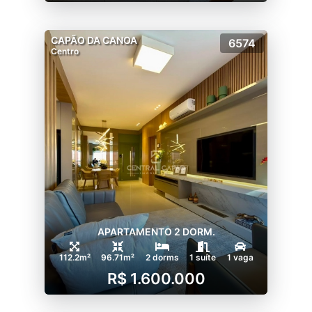
CAPÃO DA CANOA
6574
Centro
APARTAMENTO 2 DORM.
112.2m²
96.71m²
2 dorms
1 suíte
1 vaga
R$ 1.600.000