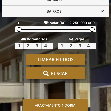
BAIRROS
0
Valor (R$)
2.250.000.000
Dormitórios
Vagas
1
2
3
4
+
1
2
3
4
+
LIMPAR FILTROS
BUSCAR
APARTAMENTO 1 DORM.