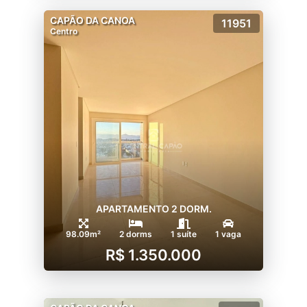
CAPÃO DA CANOA
11951
Centro
APARTAMENTO 2 DORM.
98.09m²
2 dorms
1 suíte
1 vaga
R$ 1.350.000