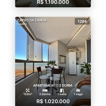
R$ 1.190.000
CAPÃO DA CANOA
1284
Centro
APARTAMENTO 2 DORM.
102m²
2 dorms
1 suíte
1 vaga
R$ 1.020.000