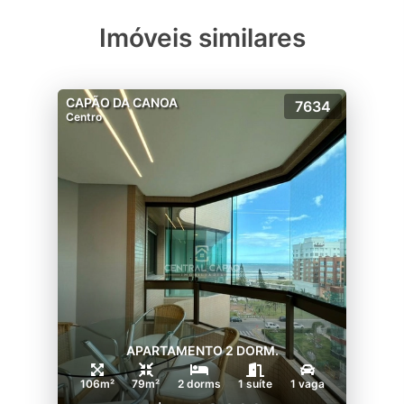
Imóveis similares
CAPÃO DA CANOA
7634
Centro
APARTAMENTO 2 DORM.
106m²
79m²
2 dorms
1 suíte
1 vaga