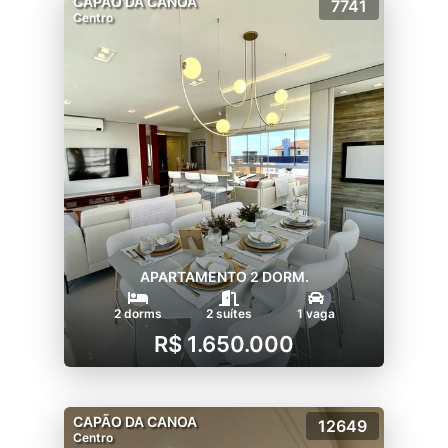
CAPÃO DA CANOA
7741
Centro
APARTAMENTO 2 DORM.
2 dorms
2 suítes
1 vaga
R$ 1.650.000
CAPÃO DA CANOA
12649
Centro