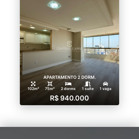
APARTAMENTO 2 DORM.
102m²
75m²
2 dorms
1 suíte
1 vaga
R$ 940.000