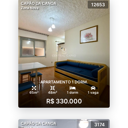
CAPÃO DA CANOA
12653
Zona Nova
APARTAMENTO 1 DORM.
65m²
48m²
1 dorm
1 vaga
R$ 330.000
CAPÃO DA CANOA
3174
Zona Nova