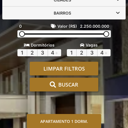
BAIRROS
0
Valor (R$)
2.250.000.000
Dormitórios
Vagas
1
2
3
4
+
1
2
3
4
+
LIMPAR FILTROS
BUSCAR
APARTAMENTO 1 DORM.