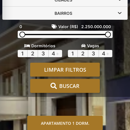
BAIRROS
0
Valor (R$)
2.250.000.000
Dormitórios
Vagas
1
2
3
4
+
1
2
3
4
+
LIMPAR FILTROS
BUSCAR
APARTAMENTO 1 DORM.