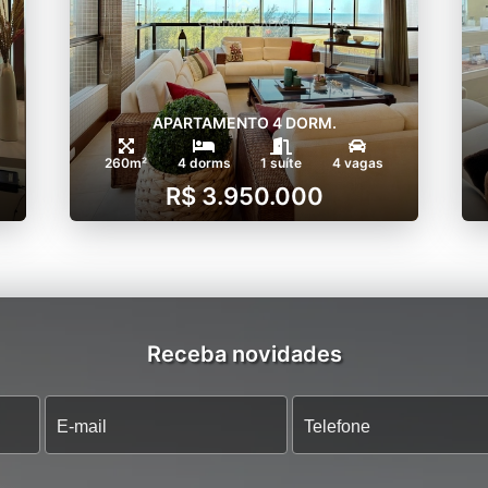
APARTAMENTO 4 DORM.
260m²
4 dorms
1 suíte
4 vagas
R$ 3.950.000
Receba novidades