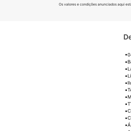
Os valores e condições anunciados aqui estã
De
▪0
▪️
▪️
▪️
▪️
▪️
▪️
▪️
▪️
▪️
▪️