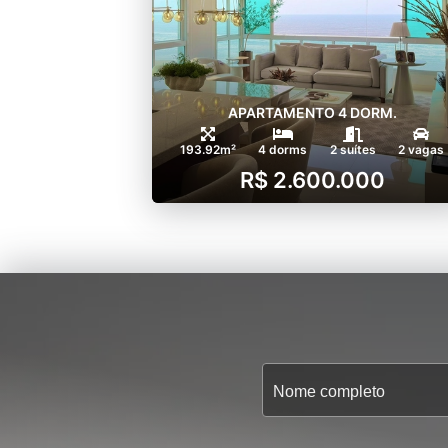
APARTAMENTO 4 DORM.
193.92m²
4 dorms
2 suítes
2 vagas
R$ 2.600.000