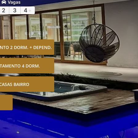
Vagas
2
3
4
+
TO 2 DORM. + DEPEND.
TAMENTO 4 DORM.
CASAS BAIRRO