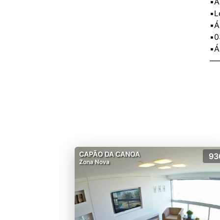
▪️
▪️
▪️
▪️
▪️
CAPÃO DA CANOA
93
Zona Nova