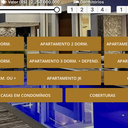
Valor (R$)
2.250.000.000
Dormitórios
1
2
3
4
+
1
DORM.
APARTAMENTO 2 DORM.
APARTAMEN
DORM.
APARTAMENTO 3 DORM. + DEPEND.
APAR
M. OU +
APARTAMENTO JK
CASAS EM CONDOMÍNIOS
COBERTURAS