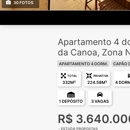
30 FOTOS
Apartamento 4 d
da Canoa, Zona 
APARTAMENTO 4 DORM.
CAPÃO 
TOTAL
PRIVATIVA
332M²
224.58M²
4 DOR
1 DEPÓSITO
3 VAGAS
R$ 3.640.00
- ESTUDA PROPOSTAS