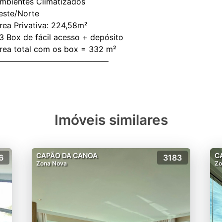
Ambientes Climatizados
Leste/Norte
Área Privativa: 224,58m²
03 Box de fácil acesso + depósito
Área total com os box = 332 m²
Imóveis similares
CAPÃO DA CANOA
C
6
3183
Zona Nova
Zo