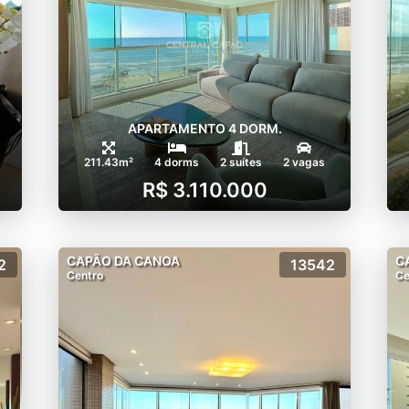
APARTAMENTO 4 DORM.
211.43m²
4 dorms
2 suítes
2 vagas
R$ 3.110.000
CAPÃO DA CANOA
C
2
13542
Centro
Ce