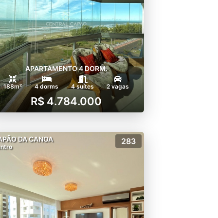
APARTAMENTO 4 DORM.
188m²
4 dorms
4 suítes
2 vagas
R$ 4.784.000
APÃO DA CANOA
283
ntro