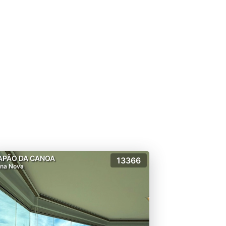
APÃO DA CANOA
13366
na Nova