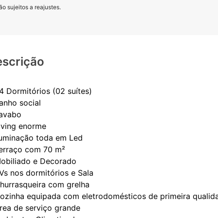
o sujeitos a reajustes.
scrição
4 Dormitórios (02 suítes)
Banho social
Lavabo
Living enorme
Iluminação toda em Led
Terraço com 70 m²
Mobiliado e Decorado
TVs nos dormitórios e Sala
Churrasqueira com grelha
Cozinha equipada com eletrodomésticos de primeira qualid
Área de serviço grande