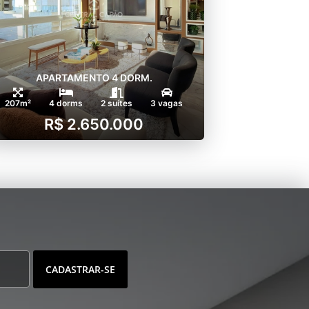
APARTAMENTO 4 DORM.
207m²
4 dorms
2 suítes
3 vagas
R$ 2.650.000
CADASTRAR-SE