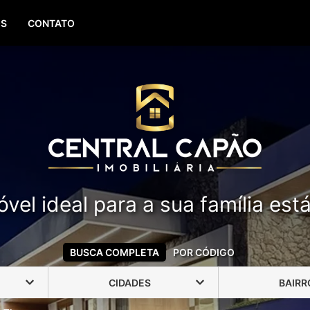
(51) 99388-6840
OS
CONTATO
vel ideal para a sua família est
BUSCA COMPLETA
POR CÓDIGO
CIDADES
BAIRR