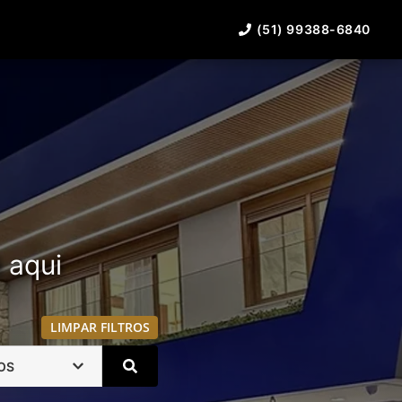
(51) 99388-6840
á aqui
LIMPAR FILTROS
OS