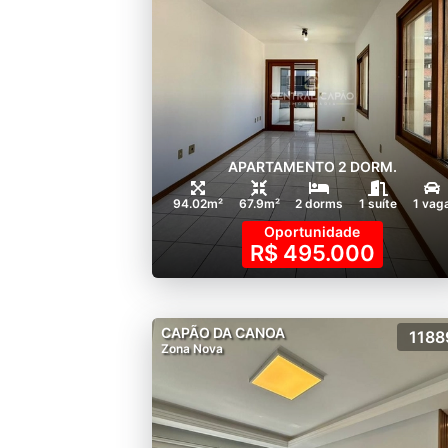
APARTAMENTO 2 DORM.
94.02m²
67.9m²
2 dorms
1 suíte
1 vag
Oportunidade
R$ 495.000
CAPÃO DA CANOA
1188
Zona Nova