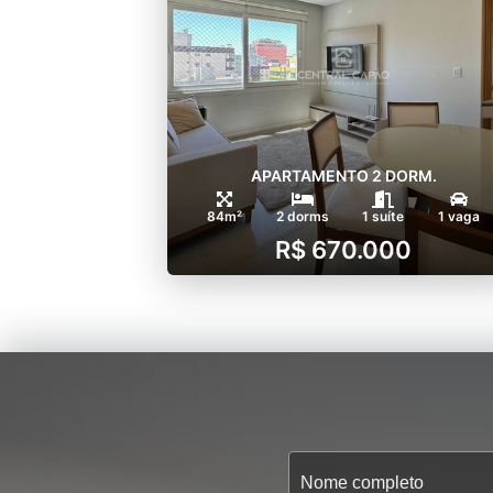
APARTAMENTO 2 DORM.
84m²
2 dorms
1 suíte
1 vaga
R$ 670.000