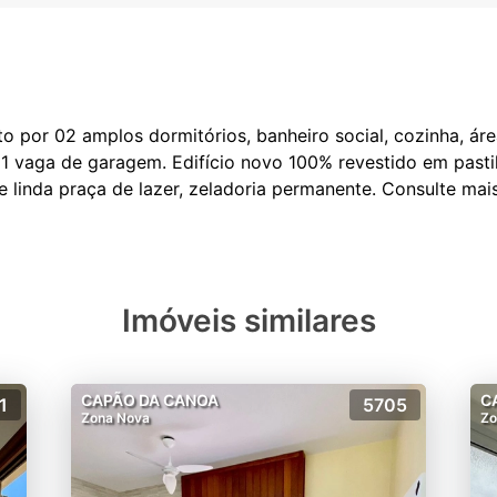
por 02 amplos dormitórios, banheiro social, cozinha, área
 1 vaga de garagem. Edifício novo 100% revestido em pasti
Imóveis similares
CAPÃO DA CANOA
C
1
5705
Zona Nova
Zo