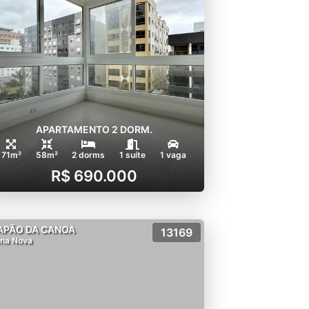
APARTAMENTO 2 DORM.
71m²
58m²
2 dorms
1 suíte
1 vaga
R$ 690.000
APÃO DA CANOA
13169
na Nova