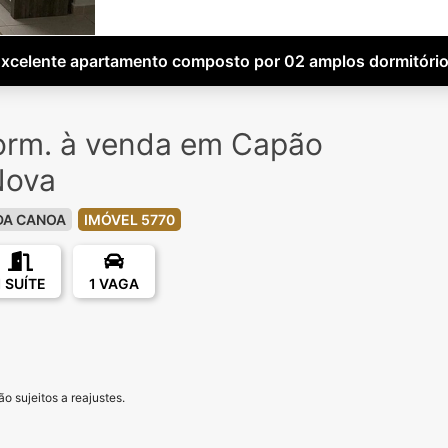
xcelente apartamento composto por 02 amplos dormitóri
orm. à venda em Capão
Nova
DA CANOA
IMÓVEL 5770
1 SUÍTE
1 VAGA
o sujeitos a reajustes.