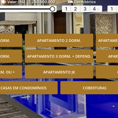
Valor (R$)
2.250.000.000
Dormitórios
1
2
3
4
+
1
DORM.
APARTAMENTO 2 DORM.
APARTAMEN
DORM.
APARTAMENTO 3 DORM. + DEPEND.
APAR
M. OU +
APARTAMENTO JK
CASAS EM CONDOMÍNIOS
COBERTURAS