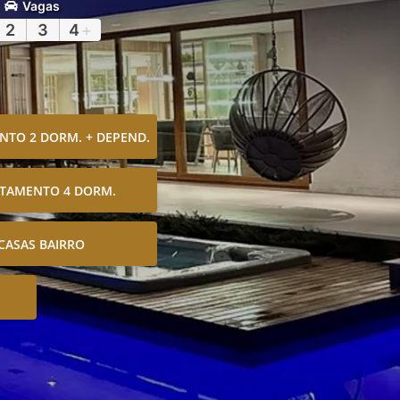
Vagas
2
3
4
+
TO 2 DORM. + DEPEND.
TAMENTO 4 DORM.
CASAS BAIRRO