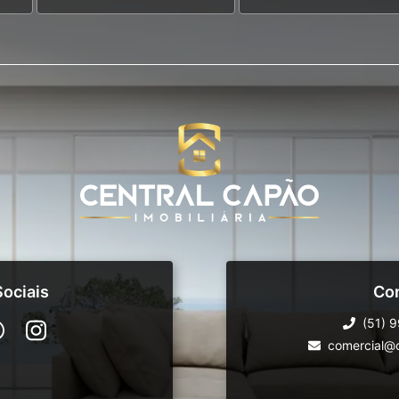
ociais
Co
(51) 
comercial@