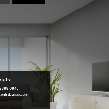
ntato
99388-6840
centralcapao.com