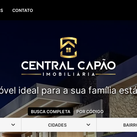
(51) 99388-6840
OS
CONTATO
vel ideal para a sua família est
BUSCA COMPLETA
POR CÓDIGO
CIDADES
BAIRR