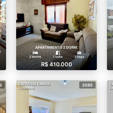
APARTAMENTO 2 DORM.
a
2 dorms
1 suíte
1 vaga
R$ 410.000
CAPÃO DA CANOA
C
9
2085
Zona Nova
Zo