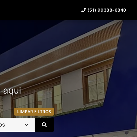
(51) 99388-6840
á aqui
LIMPAR FILTROS
OS