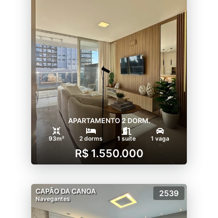
APARTAMENTO 2 DORM.
93m²
2 dorms
1 suíte
1 vaga
R$ 1.550.000
CAPÃO DA CANOA
2539
Navegantes