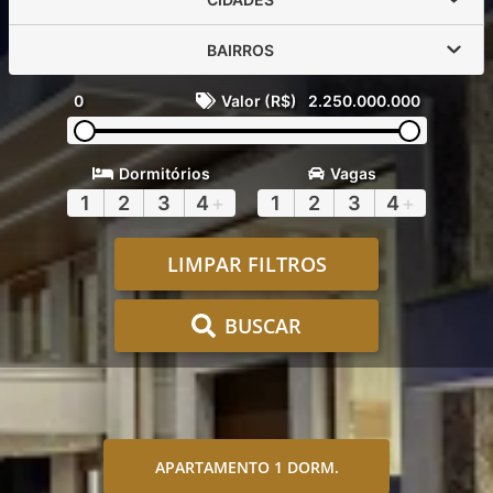
BAIRROS
0
Valor (R$)
2.250.000.000
Dormitórios
Vagas
1
2
3
4
+
1
2
3
4
+
LIMPAR FILTROS
BUSCAR
APARTAMENTO 1 DORM.