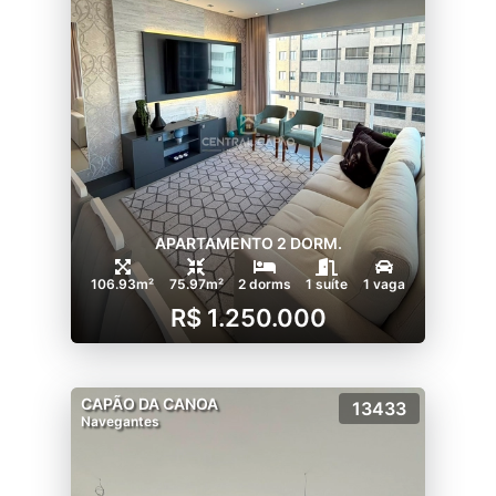
APARTAMENTO 2 DORM.
106.93m²
75.97m²
2 dorms
1 suíte
1 vaga
R$ 1.250.000
CAPÃO DA CANOA
13433
Navegantes