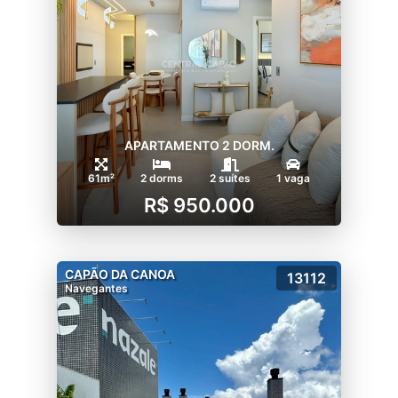
APARTAMENTO 2 DORM.
61m²
2 dorms
2 suítes
1 vaga
R$ 950.000
CAPÃO DA CANOA
13112
Navegantes