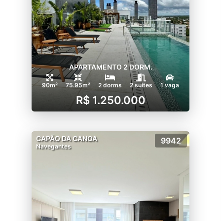
APARTAMENTO 2 DORM.
90m²
75.95m²
2 dorms
2 suítes
1 vaga
R$ 1.250.000
CAPÃO DA CANOA
9942
Navegantes