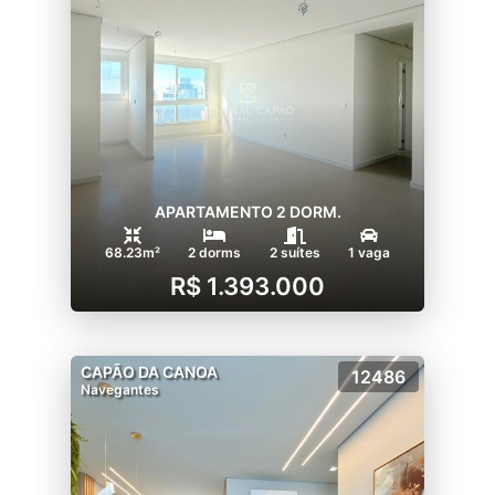
APARTAMENTO 2 DORM.
68.23m²
2 dorms
2 suítes
1 vaga
R$ 1.393.000
CAPÃO DA CANOA
12486
Navegantes