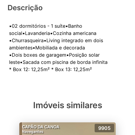
Descrição
▪️02 dormitórios - 1 suíte▪️Banho
social▪️Lavanderia▪️Cozinha americana
▪️Churrasqueira▪️Living integrado em dois
ambientes▪️Mobiliada e decorada
▪️Dois boxes de garagem▪️Posição solar
leste▪️Sacada com piscina de borda infinita
Imóveis similares
CAPÃO DA CANOA
9905
Navegantes