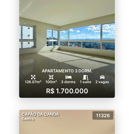
APARTAMENTO 3 DORM.
126.07m²
100m²
3 dorms
1 suíte
2 vagas
R$ 1.700.000
CAPÃO DA CANOA
11326
Centro