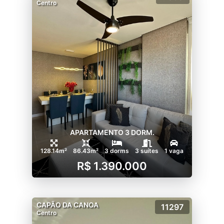
Centro
APARTAMENTO 3 DORM.
128.14m²
86.43m²
3 dorms
3 suítes
1 vaga
R$ 1.390.000
CAPÃO DA CANOA
11297
Centro