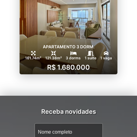
APARTAMENTO 3 DORM.
161.74m²
121.38m²
3 dorms
1 suíte
1 vaga
R$ 1.680.000
Receba novidades