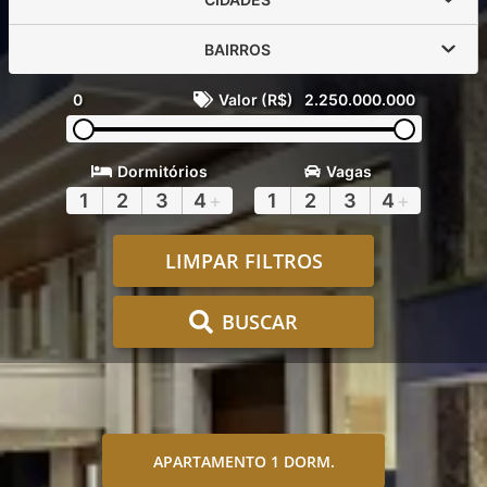
BAIRROS
0
Valor (R$)
2.250.000.000
Dormitórios
Vagas
1
2
3
4
+
1
2
3
4
+
LIMPAR FILTROS
BUSCAR
APARTAMENTO 1 DORM.