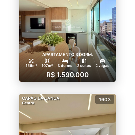
APARTAMENTO 3 DORM.
156m²
107m²
3 dorms
2 suítes
2 vagas
R$ 1.590.000
CAPÃO DA CANOA
1603
Centro