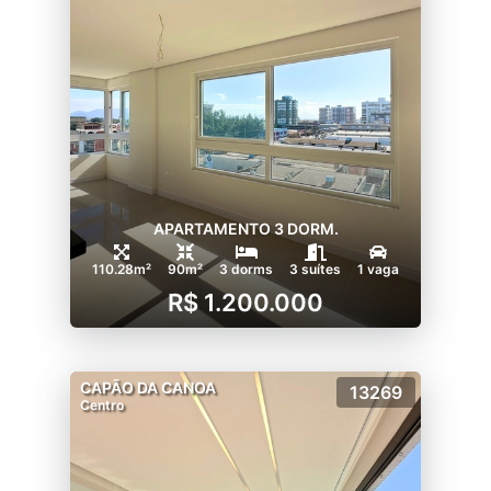
APARTAMENTO 3 DORM.
110.28m²
90m²
3 dorms
3 suítes
1 vaga
R$ 1.200.000
CAPÃO DA CANOA
13269
Centro