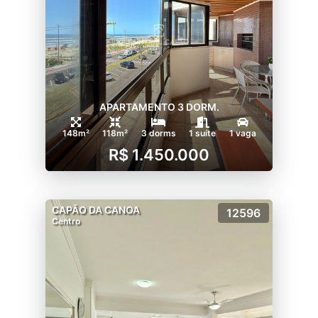
APARTAMENTO 3 DORM.
148m²
118m²
3 dorms
1 suíte
1 vaga
R$ 1.450.000
CAPÃO DA CANOA
12596
Centro