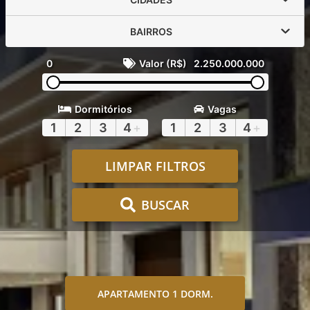
BAIRROS
0
Valor (R$)
2.250.000.000
Dormitórios
Vagas
1
2
3
4
+
1
2
3
4
+
LIMPAR FILTROS
BUSCAR
APARTAMENTO 1 DORM.