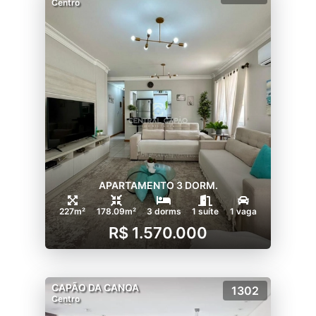
Centro
APARTAMENTO 3 DORM.
227m²
178.09m²
3 dorms
1 suíte
1 vaga
R$ 1.570.000
CAPÃO DA CANOA
1302
Centro