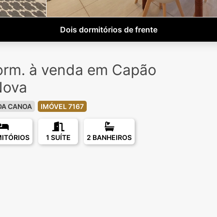
Dois dormitórios de frente
orm. à venda em Capão
Nova
DA CANOA
IMÓVEL 7167
MITÓRIOS
1 SUÍTE
2 BANHEIROS