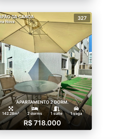
APÃO DA CANOA
327
na Nova
APARTAMENTO 2 DORM.
142.28m²
2 dorms
1 suíte
1 vaga
R$ 718.000