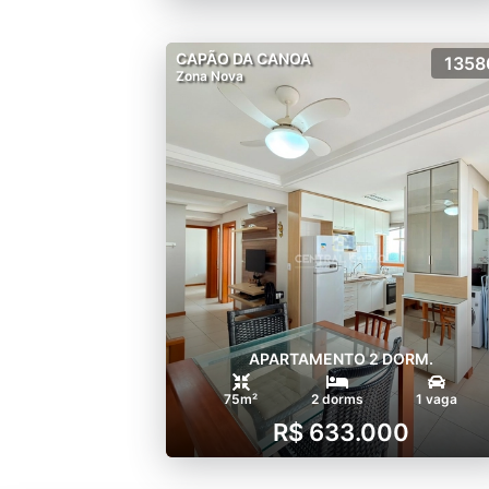
CAPÃO DA CANOA
1358
Zona Nova
APARTAMENTO 2 DORM.
75m²
2 dorms
1 vaga
R$ 633.000