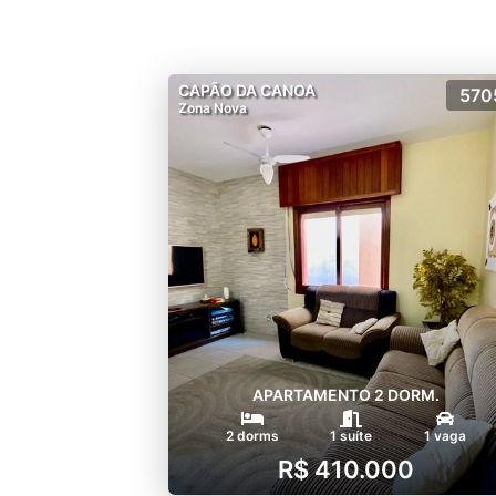
CAPÃO DA CANOA
570
Zona Nova
APARTAMENTO 2 DORM.
2 dorms
1 suíte
1 vaga
R$ 410.000