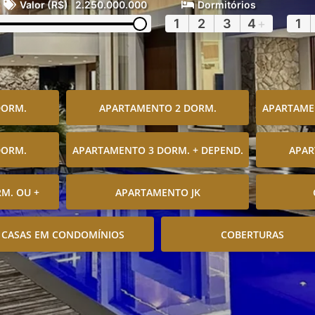
Valor (R$)
2.250.000.000
Dormitórios
1
2
3
4
+
1
DORM.
APARTAMENTO 2 DORM.
APARTAMEN
DORM.
APARTAMENTO 3 DORM. + DEPEND.
APAR
M. OU +
APARTAMENTO JK
CASAS EM CONDOMÍNIOS
COBERTURAS