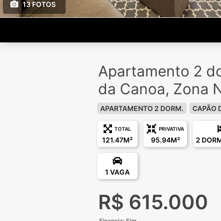
13 FOTOS
Apartamento 2 d
da Canoa, Zona 
APARTAMENTO 2 DORM.
CAPÃO 
TOTAL
PRIVATIVA
121.47M²
95.94M²
2 DOR
1 VAGA
R$ 615.000
Financia: Sim