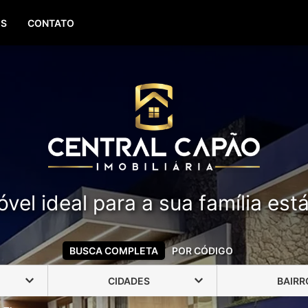
(51) 99388-6840
OS
CONTATO
vel ideal para a sua família est
BUSCA COMPLETA
POR CÓDIGO
CIDADES
BAIRR