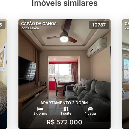
Imóveis similares
CAPÃO DA CANOA
C
5
10787
Zona Nova
Zo
APARTAMENTO 2 DORM.
2 dorms
1 suíte
1 vaga
R$ 572.000