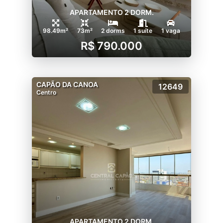
APARTAMENTO 2 DORM.
98.49m²
73m²
2 dorms
1 suíte
1 vaga
R$ 790.000
CAPÃO DA CANOA
12649
Centro
APARTAMENTO 2 DORM.