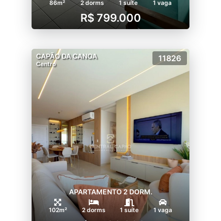
86m²
2 dorms
1 suíte
1 vaga
R$ 799.000
CAPÃO DA CANOA
11826
Centro
APARTAMENTO 2 DORM.
102m²
2 dorms
1 suíte
1 vaga