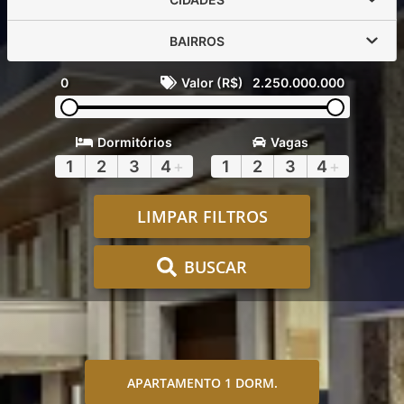
BAIRROS
0
Valor (R$)
2.250.000.000
Dormitórios
Vagas
1
2
3
4
+
1
2
3
4
+
LIMPAR FILTROS
BUSCAR
APARTAMENTO 1 DORM.