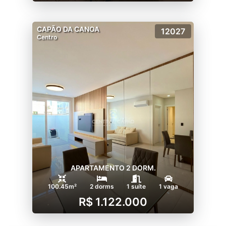
CAPÃO DA CANOA
12027
Centro
APARTAMENTO 2 DORM.
100.45m²
2 dorms
1 suíte
1 vaga
R$ 1.122.000