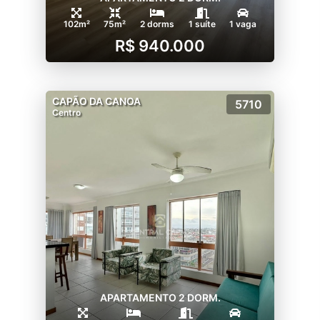
102m²
75m²
2 dorms
1 suíte
1 vaga
R$ 940.000
CAPÃO DA CANOA
5710
Centro
APARTAMENTO 2 DORM.