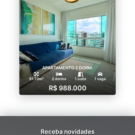
APARTAMENTO 2 DORM.
91.73m²
2 dorms
1 suíte
1 vaga
R$ 988.000
Receba novidades