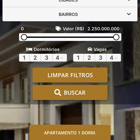
BAIRROS
0
Valor (R$)
2.250.000.000
Dormitórios
Vagas
1
2
3
4
+
1
2
3
4
+
LIMPAR FILTROS
BUSCAR
APARTAMENTO 1 DORM.