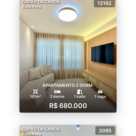
CAPÃO DA CANOA
12162
Zona Nova
APARTAMENTO 2 DORM.
101m²
2 dorms
1 suíte
1 vaga
R$ 680.000
CAPÃO DA CANOA
2085
Zona Nova