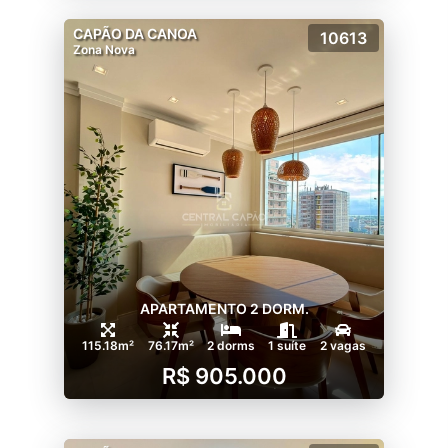
CAPÃO DA CANOA
10613
Zona Nova
APARTAMENTO 2 DORM.
115.18m²
76.17m²
2 dorms
1 suíte
2 vagas
R$ 905.000