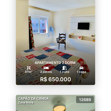
APARTAMENTO 2 DORM.
97m²
2 dorms
1 suíte
1 vaga
R$ 650.000
CAPÃO DA CANOA
12689
Zona Nova