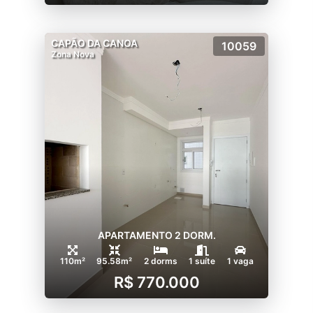
CAPÃO DA CANOA
10059
Zona Nova
APARTAMENTO 2 DORM.
110m²
95.58m²
2 dorms
1 suíte
1 vaga
R$ 770.000