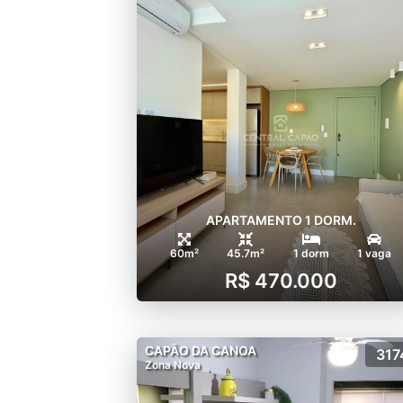
APARTAMENTO 1 DORM.
60m²
45.7m²
1 dorm
1 vaga
R$ 470.000
CAPÃO DA CANOA
317
Zona Nova