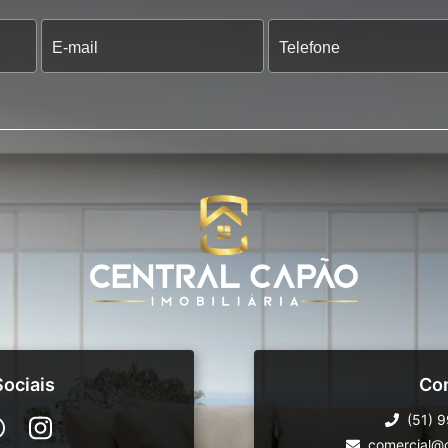
ociais
Co
(51) 
comercial@