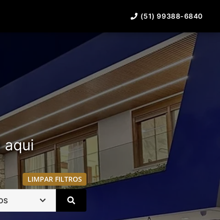
(51) 99388-6840
á aqui
LIMPAR FILTROS
OS