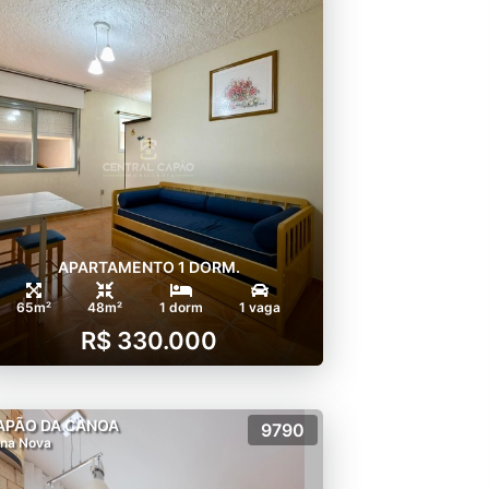
APARTAMENTO 1 DORM.
65m²
48m²
1 dorm
1 vaga
R$ 330.000
APÃO DA CANOA
9790
na Nova