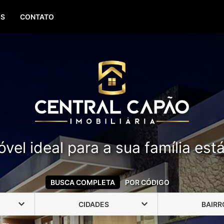
(51) 99388-6840
OS
CONTATO
vel ideal para a sua família est
BUSCA COMPLETA
POR CÓDIGO
CIDADES
BAIRR