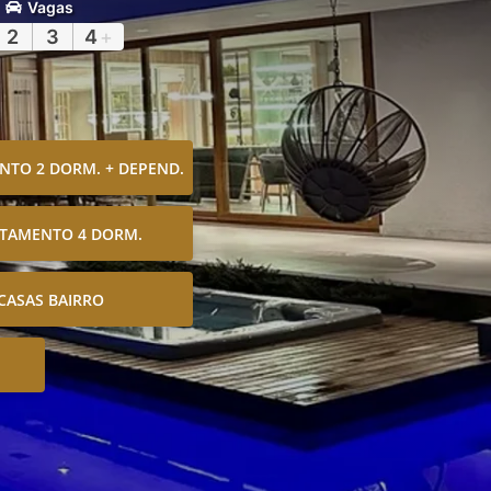
Vagas
2
3
4
+
TO 2 DORM. + DEPEND.
TAMENTO 4 DORM.
CASAS BAIRRO