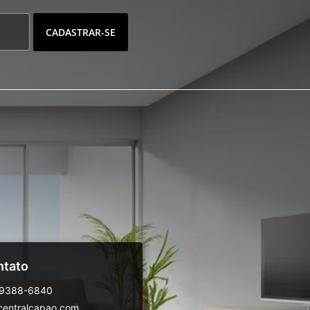
CADASTRAR-SE
ntato
99388-6840
centralcapao.com