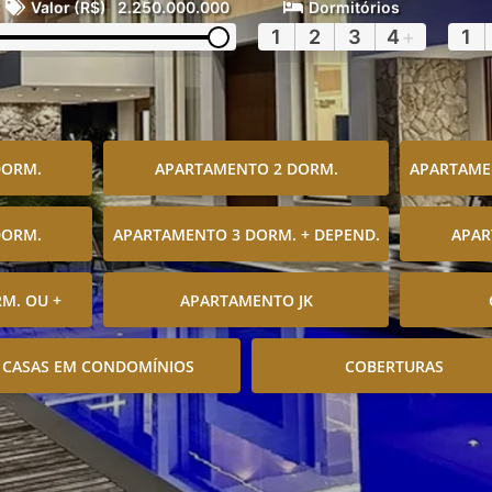
Valor (R$)
2.250.000.000
Dormitórios
1
2
3
4
+
1
DORM.
APARTAMENTO 2 DORM.
APARTAMEN
DORM.
APARTAMENTO 3 DORM. + DEPEND.
APAR
M. OU +
APARTAMENTO JK
CASAS EM CONDOMÍNIOS
COBERTURAS