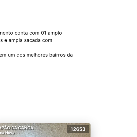
tamento conta com 01 amplo
ais e ampla sacada com
do em um dos melhores bairros da
APÃO DA CANOA
12653
na Nova