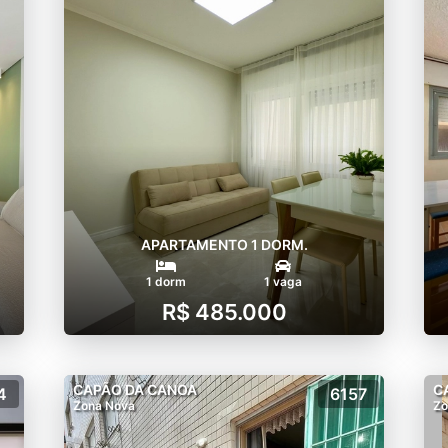
APARTAMENTO 1 DORM.
1 dorm
1 vaga
R$ 485.000
CAPÃO DA CANOA
C
4
6157
Zona Nova
Zo