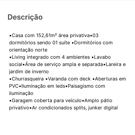
Descrição
▪️Casa com 152,61m² área privativa▪️03
dormitórios sendo 01 suíte ▪️⁠Dormitórios com
orientação norte
▪️Living integrado com 4 ambientes ▪️Lavabo
social▪️Área de serviço ampla e separada▪️Lareira e
jardim de inverno
▪️Churrasqueira ▪️Varanda com deck ▪️Aberturas em
PVC▪️Iluminação em leds▪️Paisagismo com
iluminação
▪️Garagem coberta para veículo▪️Amplo pátio