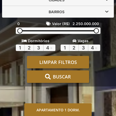
BAIRROS
0
Valor (R$)
2.250.000.000
Dormitórios
Vagas
1
2
3
4
+
1
2
3
4
+
LIMPAR FILTROS
BUSCAR
APARTAMENTO 1 DORM.