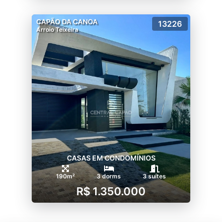
CAPÃO DA CANOA
13226
Arroio Teixeira
CASAS EM CONDOMÍNIOS
190m²
3 dorms
3 suítes
R$ 1.350.000