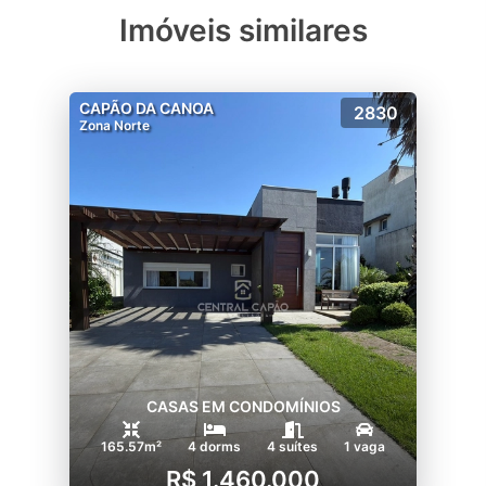
Imóveis similares
CAPÃO DA CANOA
2830
Zona Norte
CASAS EM CONDOMÍNIOS
165.57m²
4 dorms
4 suítes
1 vaga
R$ 1.460.000