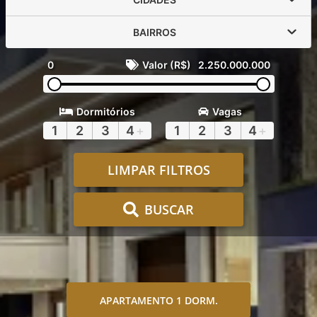
BAIRROS
0
Valor (R$)
2.250.000.000
Dormitórios
Vagas
1
2
3
4
+
1
2
3
4
+
LIMPAR FILTROS
BUSCAR
APARTAMENTO 1 DORM.