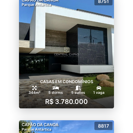
8751
Parque Antártica
CASAS EM CONDOMÍNIOS
344m²
5 dorms
5 suítes
1 vaga
R$ 3.780.000
CAPÃO DA CANOA
8817
Parque Antártica