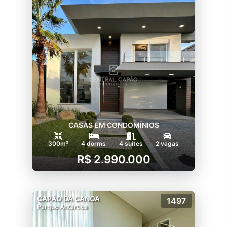
CASAS EM CONDOMÍNIOS
300m²
4 dorms
4 suítes
2 vagas
R$ 2.990.000
CAPÃO DA CANOA
1497
Parque Antártica