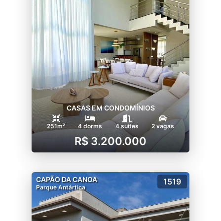
CASAS EM CONDOMÍNIOS
251m²
4 dorms
4 suítes
2 vagas
R$ 3.200.000
CAPÃO DA CANOA
1519
Parque Antártica