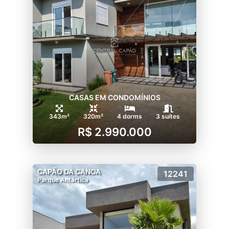
CASAS EM CONDOMÍNIOS
343m²
320m²
4 dorms
3 suítes
R$ 2.990.000
CAPÃO DA CANOA
12241
Parque Antártica