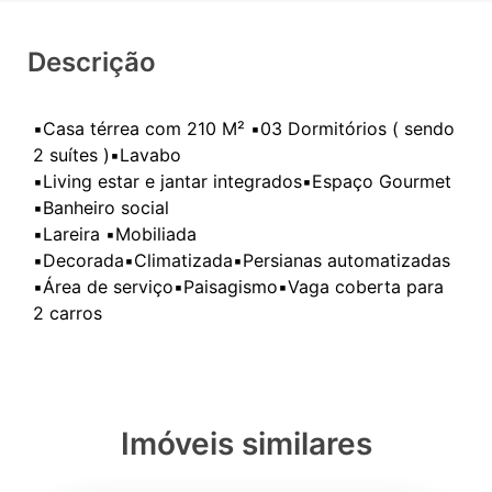
Descrição
▪️Casa térrea com 210 M² ▪️03 Dormitórios ( sendo
2 suítes )▪️Lavabo
▪️Living estar e jantar integrados▪️Espaço Gourmet
▪️Banheiro social
▪️Lareira ▪️Mobiliada
▪️Decorada▪️Climatizada▪️Persianas automatizadas
▪️Área de serviço▪️Paisagismo▪️Vaga coberta para
Imóveis similares