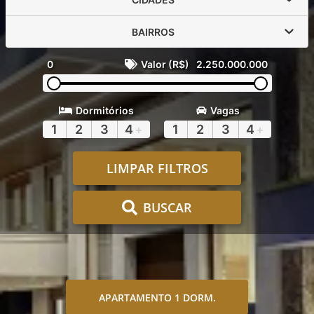
BAIRROS
0
Valor (R$)
2.250.000.000
Dormitórios
Vagas
1
2
3
4
+
1
2
3
4
+
LIMPAR FILTROS
BUSCAR
APARTAMENTO 1 DORM.