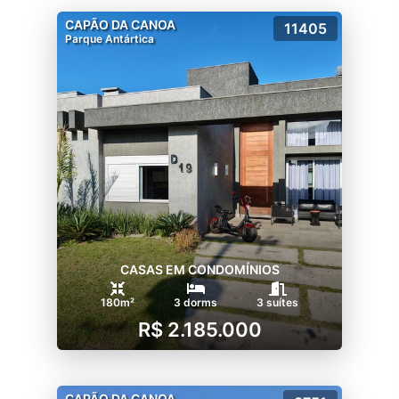
CAPÃO DA CANOA
11405
Parque Antártica
CASAS EM CONDOMÍNIOS
180m²
3 dorms
3 suítes
R$ 2.185.000
CAPÃO DA CANOA