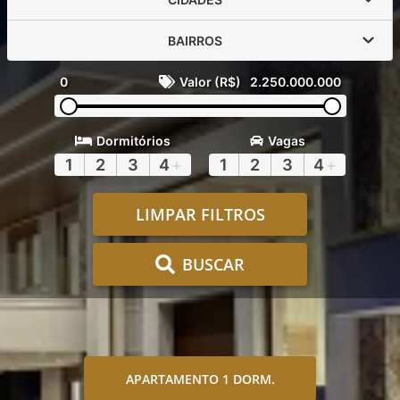
BAIRROS
0
Valor (R$)
2.250.000.000
Dormitórios
Vagas
1
2
3
4
+
1
2
3
4
+
LIMPAR FILTROS
BUSCAR
APARTAMENTO 1 DORM.