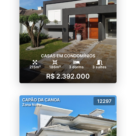
CASAS EM CONDOMÍNIOS
215m²
186m²
3 dorms
3 suítes
R$ 2.392.000
CAPÃO DA CANOA
12297
Zona Nova