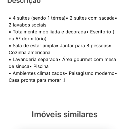
Descrição
▪️ 4 suítes (sendo 1 térrea)▪️ 2 suítes com sacada▪️
2 lavabos sociais
▪️ Totalmente mobiliada e decorada▪️ Escritório (
ou 5º dormitório)
▪️ Sala de estar ampla▪️ Jantar para 8 pessoas▪️
Cozinha americana
▪️ Lavanderia separada▪️ Área gourmet com mesa
de sinuca▪️ Piscina
▪️ Ambientes climatizados▪️ Paisagismo moderno▪️
Imóveis similares