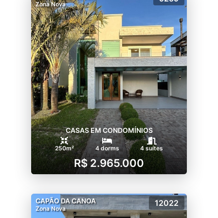
Zona Nova
CASAS EM CONDOMÍNIOS
250m²
4 dorms
4 suítes
R$ 2.965.000
CAPÃO DA CANOA
12022
Zona Nova