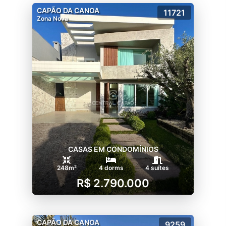
CAPÃO DA CANOA
11721
Zona Nova
CASAS EM CONDOMÍNIOS
248m²
4 dorms
4 suítes
R$ 2.790.000
CAPÃO DA CANOA
9259