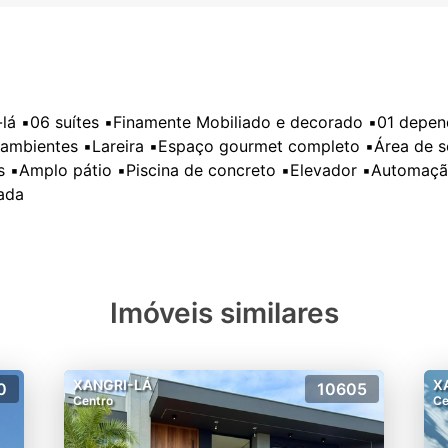
-lá ▪️⁠06 suítes ▪️Finamente Mobiliado e decorado ▪️01 de
 ambientes ▪️Lareira ▪️Espaço gourmet completo ▪️Área de s
s ▪️Amplo pátio ▪️Piscina de concreto ▪️Elevador ▪️Automa
Imóveis similares
XANGRI-LÁ
X
0
10605
Centro
Ce