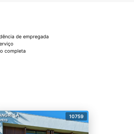
pendência de empregada
erviço
ção completa
ANGRI-LÁ
10759
ntro