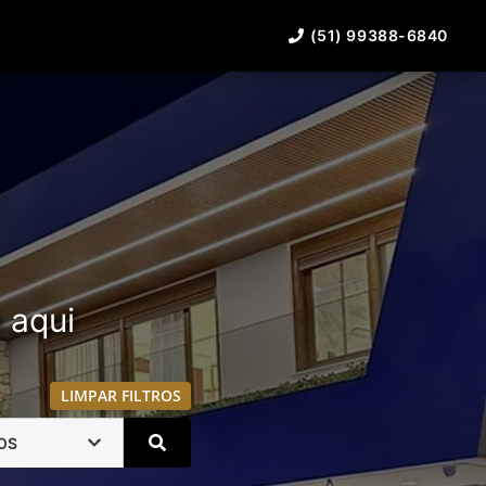
(51) 99388-6840
á aqui
LIMPAR FILTROS
OS