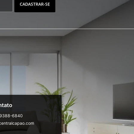
CADASTRAR-SE
ntato
99388-6840
centralcapao.com