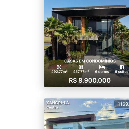
CASAS EM CONDOMÍNIOS
492.77m²
457.77m²
6 dorms
6 suítes
R$ 8.900.000
XANGRI-LÁ
1169
Centro