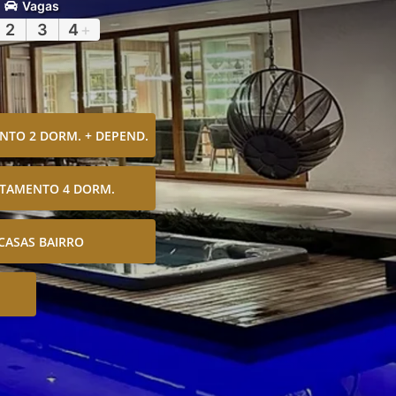
Vagas
2
3
4
+
TO 2 DORM. + DEPEND.
TAMENTO 4 DORM.
CASAS BAIRRO