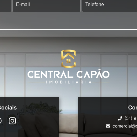
ociais
Co
(51) 
comercial@