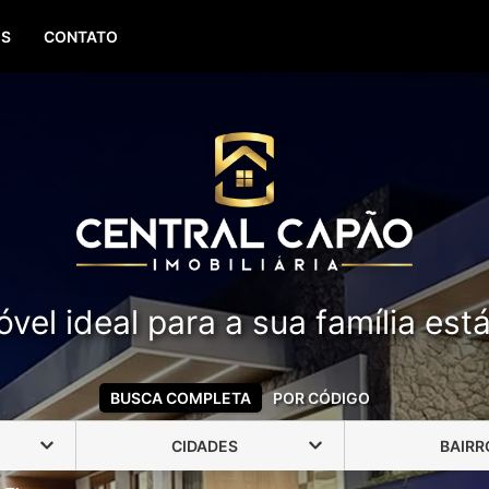
(51) 99388-6840
OS
CONTATO
vel ideal para a sua família est
BUSCA COMPLETA
POR CÓDIGO
CIDADES
BAIRR