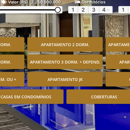
Valor (R$)
2.250.000.000
Dormitórios
1
2
3
4
+
1
DORM.
APARTAMENTO 2 DORM.
APARTAMEN
DORM.
APARTAMENTO 3 DORM. + DEPEND.
APAR
M. OU +
APARTAMENTO JK
CASAS EM CONDOMÍNIOS
COBERTURAS