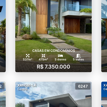
CASAS EM CONDOMÍNIOS
537m²
475m²
5 dorms
5 suítes
R$ 7.350.000
XANGRI-LÁ
X
2
6247
Centro
Ce