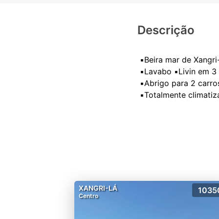
Descrição
▪️Beira mar de Xangri
▪️Lavabo ▪️Livin em 3
▪️Abrigo para 2 carro
XANGRI-LÁ
1035
Centro