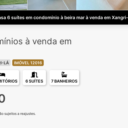
sa 6 suítes em condomínio à beira mar à venda em Xangri
ínios à venda em
I-LÁ
IMÓVEL 12016
MITÓRIOS
6 SUÍTES
7 BANHEIROS
0
o sujeitos a reajustes.