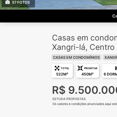
57 FOTOS
Ca
Casas em condom
Xangri-lá, Centro
CASAS EM CONDOMÍNIOS
XANGR
TOTAL
PRIVATIVA
522M²
450M²
6 DOR
R$ 9.500.00
ESTUDA PROPOSTAS
Os valores e condições anunciados aqui estã