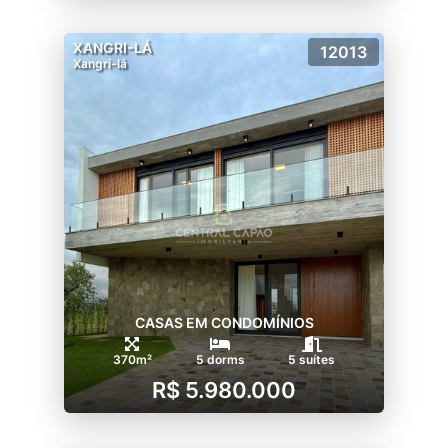
XANGRI-LÁ
12013
Xangri-lá
CASAS EM CONDOMÍNIOS
370m²
5 dorms
5 suítes
R$ 5.980.000