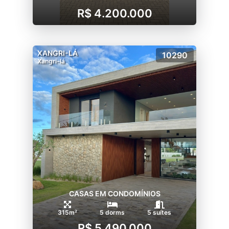
R$ 4.200.000
XANGRI-LÁ
10290
Xangri-lá
CASAS EM CONDOMÍNIOS
315m²
5 dorms
5 suítes
R$ 5.490.000