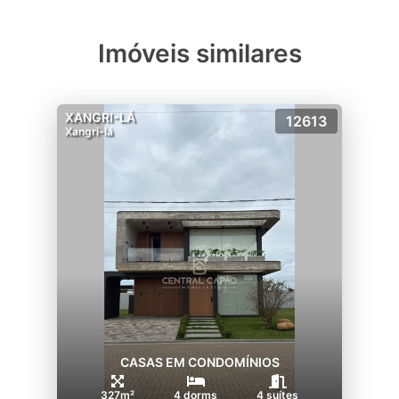
Imóveis similares
XANGRI-LÁ
12613
Xangri-lá
CASAS EM CONDOMÍNIOS
327m²
4 dorms
4 suítes