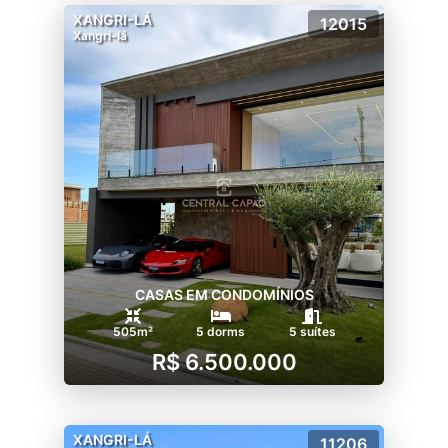
XANGRI-LÁ
12015
Xangri-lá
CASAS EM CONDOMÍNIOS
505m²
5 dorms
5 suítes
R$ 6.500.000
XANGRI-LÁ
11206