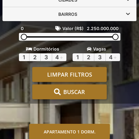
BAIRROS
0
Valor (R$)
2.250.000.000
Dormitórios
Vagas
1
2
3
4
+
1
2
3
4
+
LIMPAR FILTROS
BUSCAR
APARTAMENTO 1 DORM.