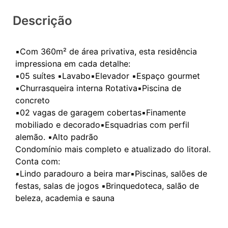
Descrição
▪️Com 360m² de área privativa, esta residência
impressiona em cada detalhe:
▪️05 suítes ▪️Lavabo▪️⁠Elevador ▪️⁠Espaço gourmet
▪️⁠Churrasqueira interna Rotativa▪️⁠Piscina de
concreto
▪️⁠02 vagas de garagem cobertas▪️⁠Finamente
mobiliado e decorado▪️⁠Esquadrias com perfil
alemão. ▪️⁠Alto padrão
Condomínio mais completo e atualizado do litoral.
Conta com:
▪️Lindo paradouro a beira mar▪️Piscinas, salões de
festas, salas de jogos ▪️Brinquedoteca, salão de