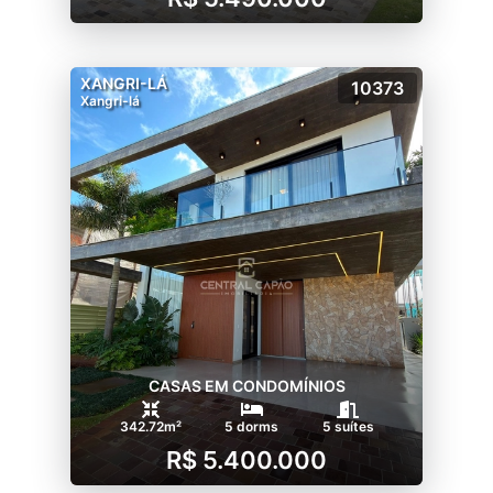
XANGRI-LÁ
10373
Xangri-lá
CASAS EM CONDOMÍNIOS
342.72m²
5 dorms
5 suítes
R$ 5.400.000