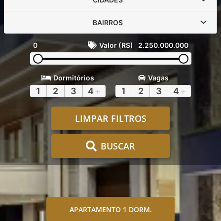
BAIRROS
0
Valor (R$)
2.250.000.000
Dormitórios
Vagas
1
2
3
4
+
1
2
3
4
+
LIMPAR FILTROS
BUSCAR
APARTAMENTO 1 DORM.