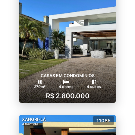
CASAS EM CONDOMÍNIOS
270m²
4 dorms
4 suítes
R$ 2.800.000
XANGRI-LÁ
11085
Atlântida