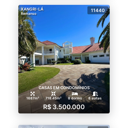
XANGRI-LÁ
11440
Remanso
CASAS EM CONDOMÍNIOS
1687m²
718.45m²
8 dorms
8 suítes
R$ 3.500.000