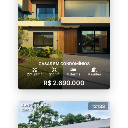
CASAS EM CONDOMÍNIOS
271.91m²
211m²
4 dorms
4 suítes
R$ 2.690.000
XANGRI-LÁ
12133
Centro