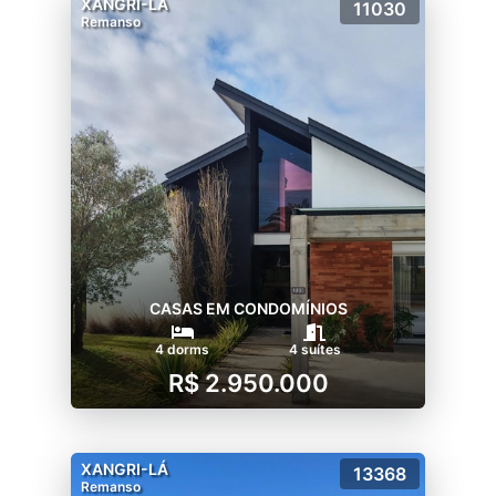
XANGRI-LÁ
11030
Remanso
CASAS EM CONDOMÍNIOS
4 dorms
4 suítes
R$ 2.950.000
XANGRI-LÁ
13368
Remanso