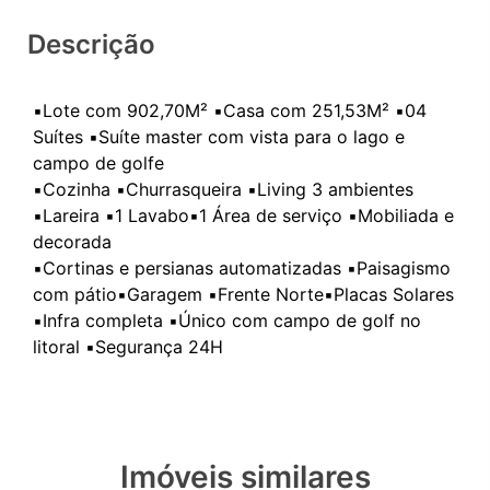
Descrição
▪️Lote com 902,70M² ▪️Casa com 251,53M² ▪️04
Suítes ▪️Suíte master com vista para o lago e
campo de golfe
▪️Cozinha ▪️Churrasqueira ▪️Living 3 ambientes
▪️Lareira ▪️1 Lavabo▪️1 Área de serviço ▪️Mobiliada e
decorada
▪️Cortinas e persianas automatizadas ▪️Paisagismo
com pátio▪️Garagem ▪️Frente Norte▪️Placas Solares
▪️Infra completa ▪️Único com campo de golf no
Imóveis similares