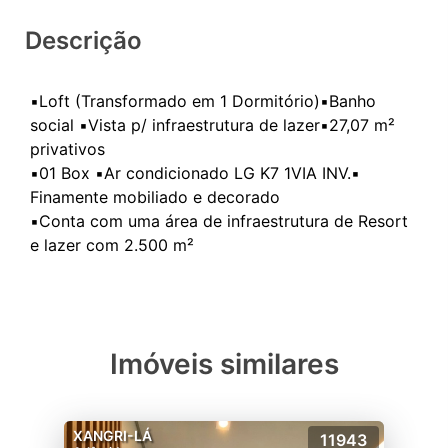
Descrição
▪️Loft (Transformado em 1 Dormitório)▪️Banho
social ▪️Vista p/ infraestrutura de lazer▪️27,07 m²
privativos
▪️01 Box ▪️Ar condicionado LG K7 1VIA INV.▪️
Finamente mobiliado e decorado
▪️Conta com uma área de infraestrutura de Resort
Imóveis similares
XANGRI-LÁ
11943