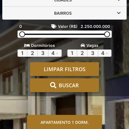
BAIRROS
0
Valor (R$)
2.250.000.000
Dormitórios
Vagas
1
2
3
4
+
1
2
3
4
+
LIMPAR FILTROS
BUSCAR
APARTAMENTO 1 DORM.