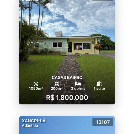
CASAS BAIRRO
1050m²
200m²
3 dorms
1 suíte
R$ 1.800.000
XANGRI-LÁ
13107
Atlântida