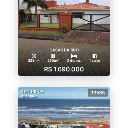
CASAS BAIRRO
288m²
260m²
3 dorms
1 suíte
R$ 1.690.000
XANGRI-LÁ
13585
Atlântida