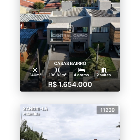
CASAS BAIRRO
240m²
196.83m²
4 dorms
2 suítes
R$ 1.654.000
XANGRI-LÁ
11239
Atlântida