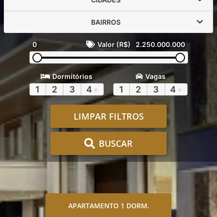
BAIRROS
0
Valor (R$)
2.250.000.000
Dormitórios
Vagas
1
2
3
4
+
1
2
3
4
+
LIMPAR FILTROS
BUSCAR
APARTAMENTO 1 DORM.