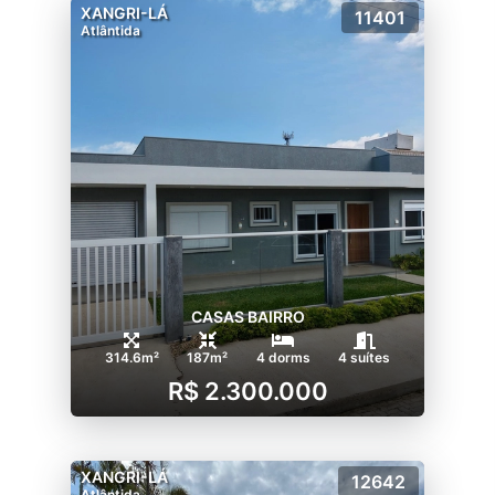
XANGRI-LÁ
11401
Atlântida
CASAS BAIRRO
314.6m²
187m²
4 dorms
4 suítes
R$ 2.300.000
XANGRI-LÁ
12642
Atlântida