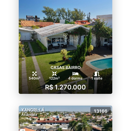
CASAS BAIRRO
540m²
122m²
4 dorms
1 suíte
R$ 1.270.000
XANGRI-LÁ
13166
Atlântida