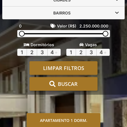
BAIRROS
0
Valor (R$)
2.250.000.000
Dormitórios
Vagas
1
2
3
4
+
1
2
3
4
+
LIMPAR FILTROS
BUSCAR
APARTAMENTO 1 DORM.