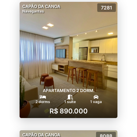
CAPÃO DA CANOA
7281
Navegantes
APARTAMENTO 2 DORM.
2 dorms
1 suíte
1 vaga
R$ 890.000
CAPÃO DA CANOA
8088