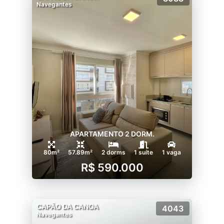
Navegantes
APARTAMENTO 2 DORM.
80m²
57.89m²
2 dorms
1 suíte
1 vaga
R$ 590.000
CAPÃO DA CANOA
4043
Navegantes