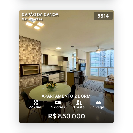
CAPÃO DA CANOA
5814
Navegantes
APARTAMENTO 2 DORM.
77.78m²
2 dorms
1 suíte
1 vaga
R$ 850.000