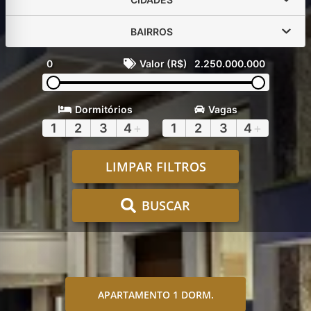
BAIRROS
0
Valor (R$)
2.250.000.000
Dormitórios
Vagas
1
2
3
4
+
1
2
3
4
+
LIMPAR FILTROS
BUSCAR
APARTAMENTO 1 DORM.