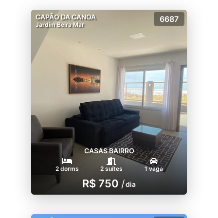
CAPÃO DA CANOA
6687
Jardim Beira Mar
CASAS BAIRRO
2 dorms
2 suítes
1 vaga
R$ 750
/
dia