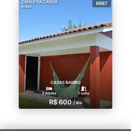
CAPÃO DA CANOA
6887
Araça
CASAS BAIRRO
3 dorms
1 suíte
R$ 600
/
dia