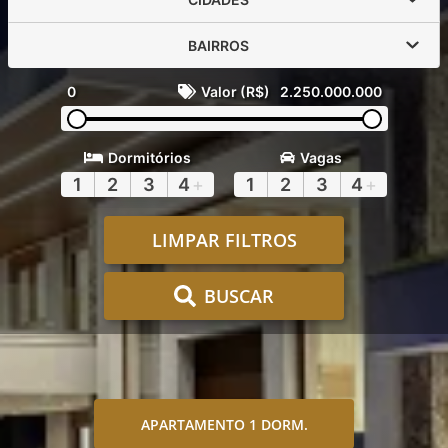
BAIRROS
0
Valor (R$)
2.250.000.000
Dormitórios
Vagas
1
2
3
4
+
1
2
3
4
+
LIMPAR FILTROS
BUSCAR
APARTAMENTO 1 DORM.