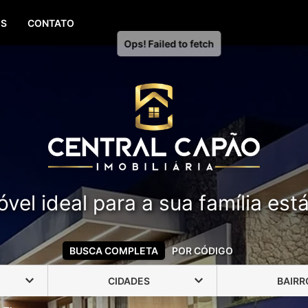
(51) 99388-6840
OS
CONTATO
vel ideal para a sua família est
BUSCA COMPLETA
POR CÓDIGO
CIDADES
BAIRR