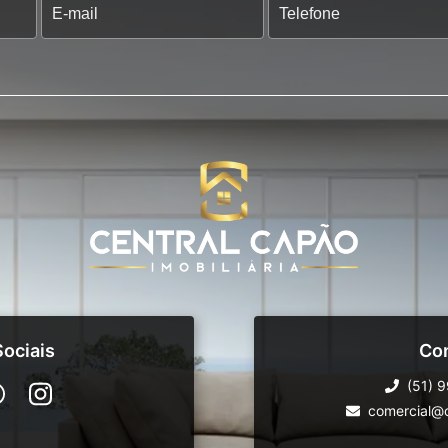
ociais
Co
(51) 
comercial@