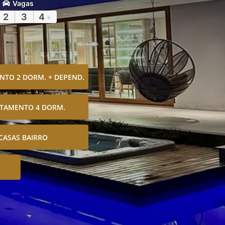
Vagas
2
3
4
+
TO 2 DORM. + DEPEND.
TAMENTO 4 DORM.
CASAS BAIRRO