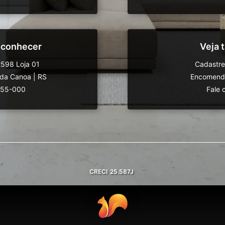
 conhecer
Veja
598 Loja 01
Cadastre
da Canoa
|
RS
Encomende
555-000
Fale 
CRECI
25.587J