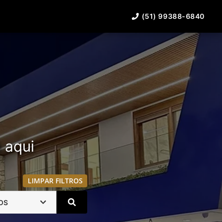
(51) 99388-6840
á aqui
LIMPAR FILTROS
OS