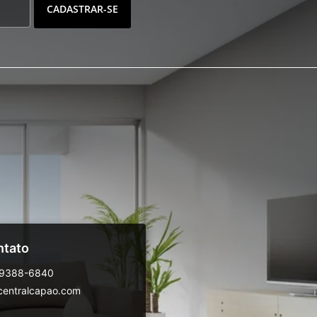
CADASTRAR-SE
ntato
99388-6840
centralcapao.com