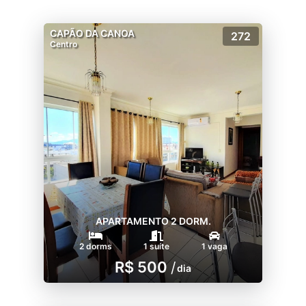
CAPÃO DA CANOA
272
Centro
APARTAMENTO 2 DORM.
2 dorms
1 suíte
1 vaga
R$ 500
/
dia