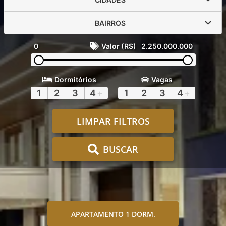
BAIRROS
0
Valor (R$)
2.250.000.000
Dormitórios
Vagas
1
2
3
4
+
1
2
3
4
+
LIMPAR FILTROS
BUSCAR
APARTAMENTO 1 DORM.