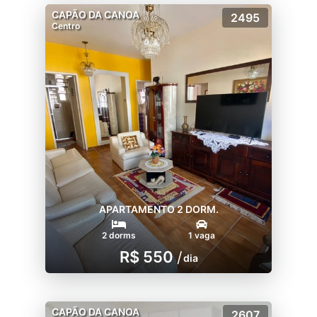
CAPÃO DA CANOA
2495
Centro
APARTAMENTO 2 DORM.
2 dorms
1 vaga
R$ 550
/
dia
CAPÃO DA CANOA
2607