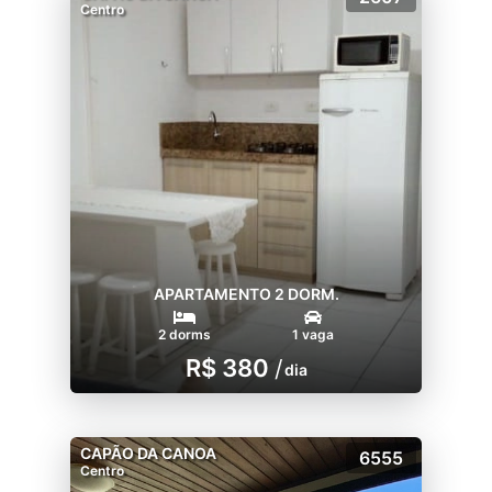
Centro
APARTAMENTO 2 DORM.
2 dorms
1 vaga
R$ 380
/
dia
CAPÃO DA CANOA
6555
Centro