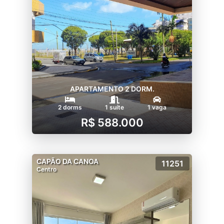
APARTAMENTO 2 DORM.
2 dorms
1 suíte
1 vaga
R$ 588.000
CAPÃO DA CANOA
11251
Centro