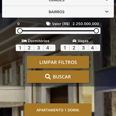
BAIRROS
0
Valor (R$)
2.250.000.000
Dormitórios
Vagas
1
2
3
4
+
1
2
3
4
+
LIMPAR FILTROS
BUSCAR
APARTAMENTO 1 DORM.