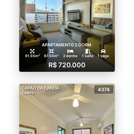
APARTAMENTO 2 DORM.
91.55m²
67.55m²
2 dorms
1 suíte
1 vaga
R$ 720.000
CAPÃO DA CANOA
4374
Centro