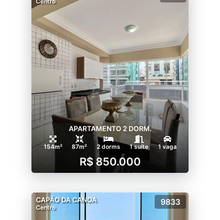
Centro
APARTAMENTO 2 DORM.
154m²
87m²
2 dorms
1 suíte
1 vaga
R$ 850.000
CAPÃO DA CANOA
9833
Centro