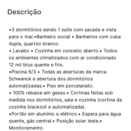
Descrição
▪️3 dormitórios sendo 1 suíte com sacada e vista
para o mar.▪️Banheiro social ▪️ Banheiros com cuba
dupla, quartzo branco.
▪️ Lavabo ▪️ Cozinha em conceito aberto.▪️ Todos
os ambientes climatizados com ar condicionado
12 mil btus quente e frio.
▪️Piscina 6/3 ▪️ Todas as aberturas da marca
Schwanck e abertura dos dormitórios
automatizadas.▪️ Piso em porcelanato.
▪️ 100% rebaixe em gesso.▪️ Cortinas feitas sob
medida nos dormitórios, sala e cozinha (cortina da
cozinha blackout e automatizada).
▪️Portão em alumínio e elétrico.▪️ Espera para água
quente, gás central.▪️ Posição solar leste.▪️
Monitoramento.