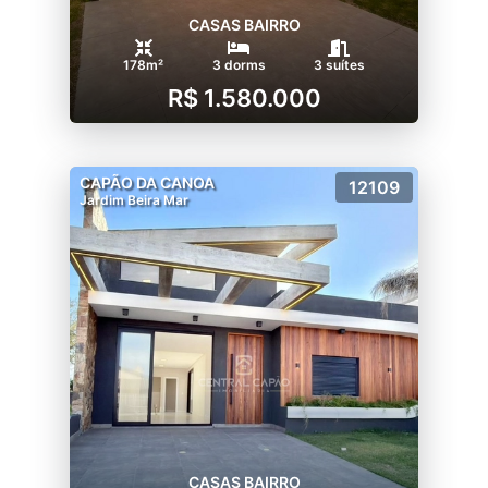
CASAS BAIRRO
178m²
3 dorms
3 suítes
R$ 1.580.000
CAPÃO DA CANOA
12109
Jardim Beira Mar
CASAS BAIRRO