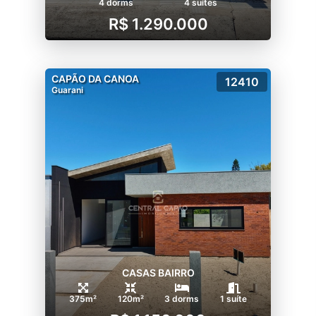
4 dorms
4 suítes
R$ 1.290.000
CAPÃO DA CANOA
12410
Guarani
CASAS BAIRRO
375m²
120m²
3 dorms
1 suíte