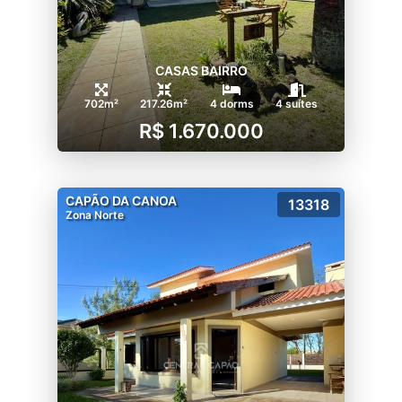
CASAS BAIRRO
702m²
217.26m²
4 dorms
4 suítes
R$ 1.670.000
CAPÃO DA CANOA
13318
Zona Norte