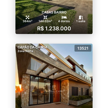
CASAS BAIRRO
364m²
144.02m²
4 dorms
1 suíte
R$ 1.238.000
CAPÃO DA CANOA
13521
Zona Norte