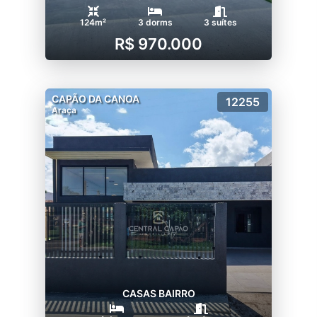
124m²
3 dorms
3 suítes
R$ 970.000
CAPÃO DA CANOA
12255
Araça
CASAS BAIRRO