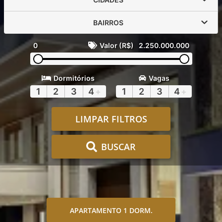
BAIRROS
0
Valor (R$)
2.250.000.000
Dormitórios
Vagas
1
2
3
4
+
1
2
3
4
+
LIMPAR FILTROS
BUSCAR
APARTAMENTO 1 DORM.