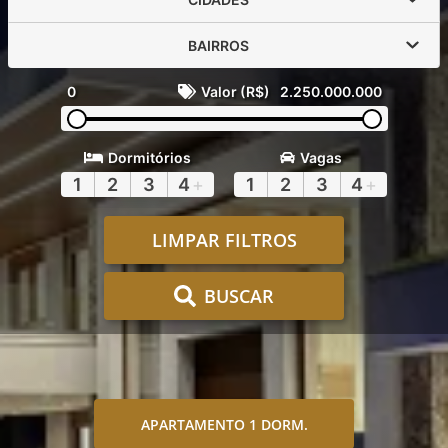
BAIRROS
0
Valor (R$)
2.250.000.000
Dormitórios
Vagas
1
2
3
4
+
1
2
3
4
+
LIMPAR FILTROS
BUSCAR
APARTAMENTO 1 DORM.