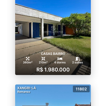
CASAS BAIRRO
360m²
210m²
4 dorms
2 suítes
R$ 1.980.000
XANGRI-LÁ
11802
Remanso